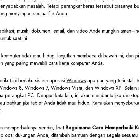
menyebabkan masalah. Tetapi perangkat keras tersebut biasanya bu
ang menyimpan semua file Anda.
 aplikasi, musik, dokumen, email, dan video Anda mungkin aman—ha
ntuk saat ini.
komputer tidak mau hidup, lanjutkan membaca di bawah ini, dan pi
 yang paling mewakili cara kerja komputer Anda.
erikut ini berlaku sistem operasi
Windows
apa pun yang terinstal, 
Windows 8
,
Windows 7
,
Windows Vista
, dan
Windows XP
. Selain 
ua perangkat PC. Dengan kata lain, ini akan membantu jika deskto
atau bahkan jika tablet Anda tidak mau hidup. Kami akan menyebut
n.
in memperbaikinya sendiri, lihat
Bagaimana Cara Memperbaiki K
kap opsi dukungan Anda, ditambah bantuan dengan segala sesuatu 