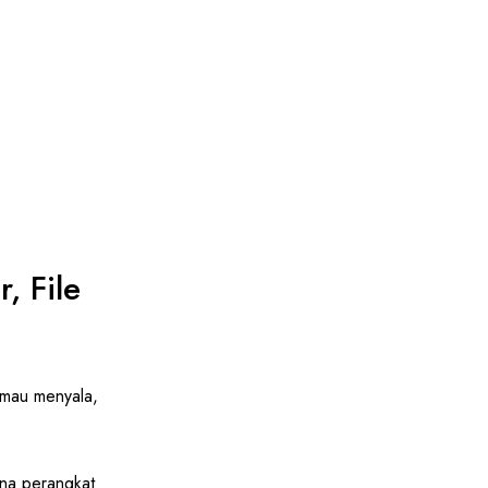
, File
 mau menyala,
na perangkat