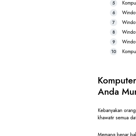
Komput
Windo
Window
Window
Window
Komput
Komputer 
Anda Mu
Kebanyakan orang 
khawatir semua da
Memang benar bahw