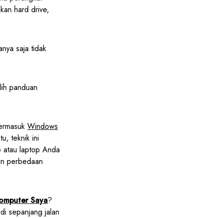
kan hard drive,
nya saja tidak
lih panduan
termasuk
Windows
itu, teknik ini
p atau laptop Anda
kan perbedaan
omputer Saya
?
di sepanjang jalan