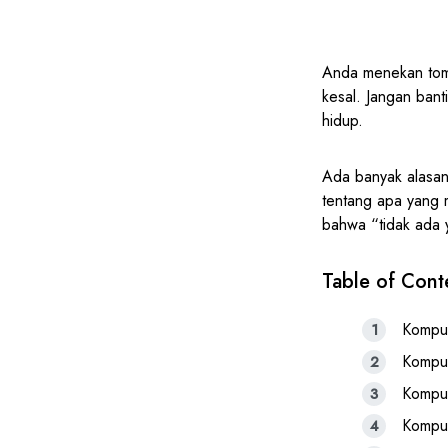
Anda menekan tomb
kesal. Jangan ban
hidup.
Ada banyak alasan 
tentang apa yang 
bahwa “tidak ada ya
Table of Cont
Komput
Komput
Komput
Komput