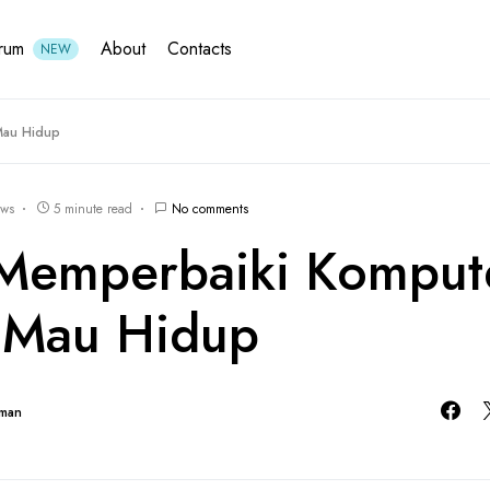
rum
About
Contacts
NEW
Mau Hidup
ews
5 minute read
No comments
Memperbaiki Komput
 Mau Hidup
hman