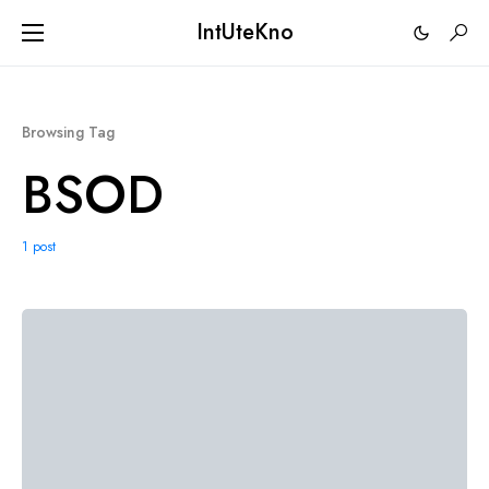
IntUteKno
Browsing Tag
BSOD
1 post