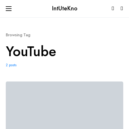
IntUteKno
Browsing Tag
YouTube
2 posts