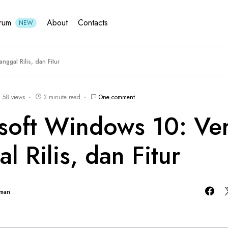
rum
About
Contacts
NEW
nggal Rilis, dan Fitur
58 views
3 minute read
One comment
soft Windows 10: Ver
l Rilis, dan Fitur
hman