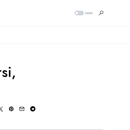
DARK
si,