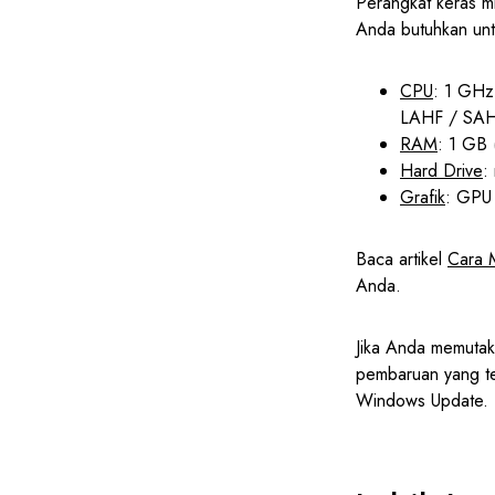
Perangkat keras m
Anda butuhkan unt
CPU
: 1 GHz
LAHF / SAHF 
RAM
: 1 GB 
Hard Drive
:
Grafik
: GPU
Baca artikel
Cara 
Anda.
Jika Anda memutak
pembaruan yang te
Windows Update.