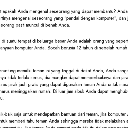
t apakah Anda mengenal seseorang yang dapat membantu? Anda
tinya mengenal seseorang yang “pandai dengan komputer”, dan 
seorang pasti muncul di benak Anda.
 di suatu tempat di keluarga besar Anda adalah orang yang seperti
tanyaan komputer Anda. Bocah berusia 12 tahun di sebelah rumah
runtung memiliki teman ini yang tinggal di dekat Anda, Anda sanga
nya tidak terlalu serius, dia mungkin dapat memperbaikinya dari jar
ses jarak jauh gratis yang dapat digunakan teman Anda untuk mas
arus meninggalkan rumah. Di luar jam sibuk Anda dapat menghu
u.
ik-baik saja untuk mendapatkan bantuan dari teman, jika komputer
 untuk memberi tahu teman Anda sehingga mereka tidak melakukan 
garansi itu. Jika teman Anda sampai pada titik itu dalam pemecah