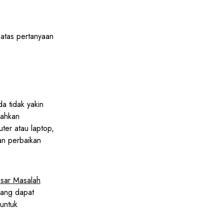
atas pertanyaan
a tidak yakin
lahkan
ter atau laptop,
an perbaikan
sar Masalah
yang dapat
untuk