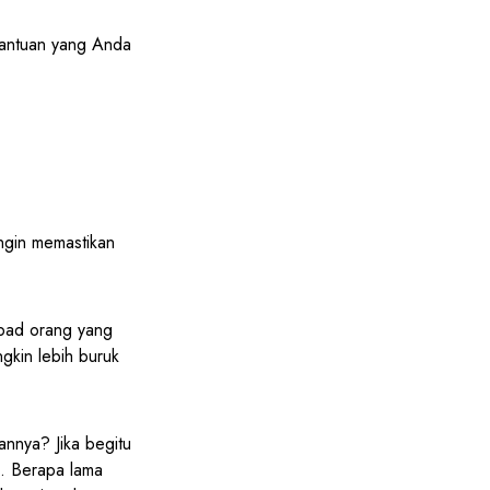
 bantuan yang Anda
ngin memastikan
epad orang yang
gkin lebih buruk
annya? Jika begitu
k. Berapa lama