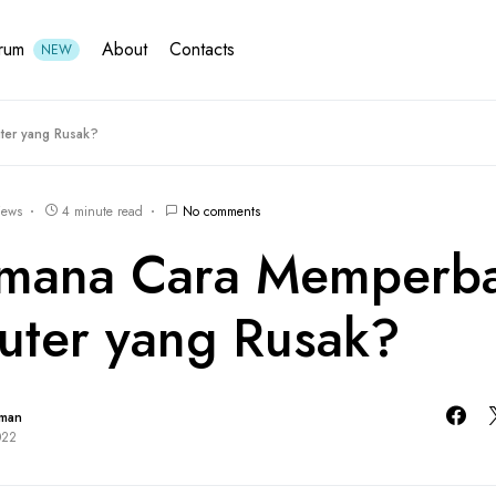
rum
About
Contacts
NEW
ter yang Rusak?
iews
4 minute read
No comments
mana Cara Memperba
ter yang Rusak?
hman
022