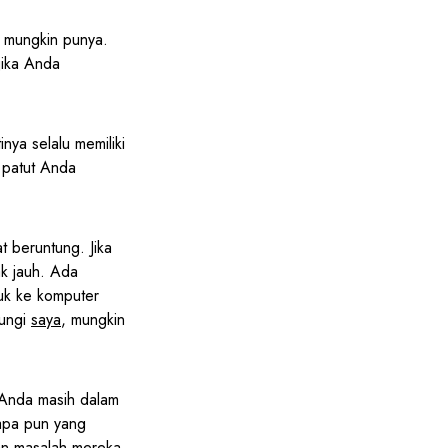
 mungkin punya.
jika Anda
nya selalu memiliki
 patut Anda
t beruntung. Jika
ak jauh. Ada
uk ke komputer
bungi
saya
, mungkin
 Anda masih dalam
apa pun yang
an masalah mereka,