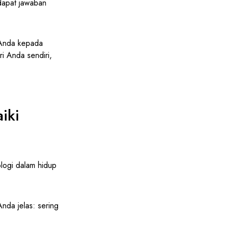
dapat jawaban
 Anda kepada
ri Anda sendiri,
iki
ologi dalam hidup
nda jelas: sering