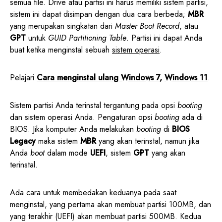
semua file. Drive atau partisi ini harus memiliki sistem partisi,
sistem ini dapat disimpan dengan dua cara berbeda;
MBR
yang merupakan singkatan dari
Master Boot Record
, atau
GPT
untuk
GUID Partitioning Table
. Partisi ini dapat Anda
buat ketika menginstal sebuah
sistem operasi
.
Pelajari
Cara menginstal ulang Windows 7
,
Windows 11
.
Sistem partisi Anda terinstal tergantung pada opsi
booting
dan sistem operasi Anda. Pengaturan opsi
booting
ada di
BIOS. Jika komputer Anda melakukan
booting
di
BIOS
Legacy
maka sistem
MBR
yang akan terinstal, namun jika
Anda
boot
dalam mode
UEFI
, sistem
GPT
yang akan
terinstal.
Ada cara untuk membedakan keduanya pada saat
menginstal, yang pertama akan membuat partisi 100MB, dan
yang terakhir (UEFI) akan membuat partisi 500MB. Kedua