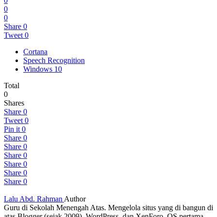
0
0
0
Share
0
Tweet
0
Cortana
Speech Recognition
Windows 10
Total
0
Shares
Share
0
Tweet
0
Pin it
0
Share
0
Share
0
Share
0
Share
0
Share
0
Share
0
Lalu Abd. Rahman
Author
Guru di Sekolah Menengah Atas. Mengelola situs yang di bangun di
atas Blogger (sejak 2009), WordPress, dan XenForo. OS pertama