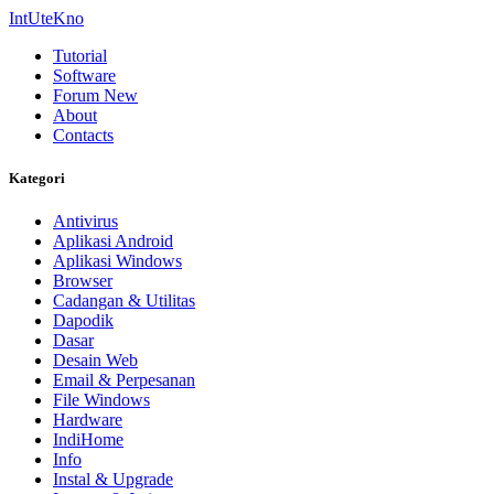
IntUteKno
Tutorial
Software
Forum
New
About
Contacts
Kategori
Antivirus
Aplikasi Android
Aplikasi Windows
Browser
Cadangan & Utilitas
Dapodik
Dasar
Desain Web
Email & Perpesanan
File Windows
Hardware
IndiHome
Info
Instal & Upgrade