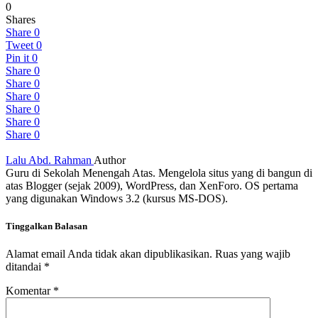
0
Shares
Share
0
Tweet
0
Pin it
0
Share
0
Share
0
Share
0
Share
0
Share
0
Share
0
Lalu Abd. Rahman
Author
Guru di Sekolah Menengah Atas. Mengelola situs yang di bangun di
atas Blogger (sejak 2009), WordPress, dan XenForo. OS pertama
yang digunakan Windows 3.2 (kursus MS-DOS).
Tinggalkan Balasan
Alamat email Anda tidak akan dipublikasikan.
Ruas yang wajib
ditandai
*
Komentar
*