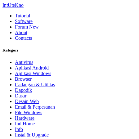
IntUteKno
Tutorial
Software
Forum
New
About
Contacts
Kategori
Antivirus
Aplikasi Android
Aplikasi Windows
Browser
Cadangan & Utilitas
Dapodik
Dasar
Desain Web
Email & Perpesanan
File Windows
Hardware
IndiHome
Info
Instal & Upgrade