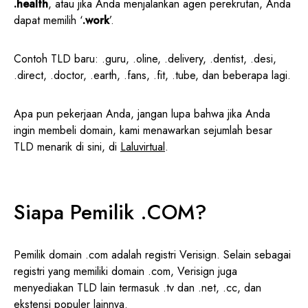
.health
, atau jika Anda menjalankan agen perekrutan, Anda
dapat memilih ‘
.work
’.
Contoh TLD baru: .guru, .oline, .delivery, .dentist, .desi,
.direct, .doctor, .earth, .fans, .fit, .tube, dan beberapa lagi.
Apa pun pekerjaan Anda, jangan lupa bahwa jika Anda
ingin membeli domain, kami menawarkan sejumlah besar
TLD menarik di sini, di
Laluvirtual
.
Siapa Pemilik .COM?
Pemilik domain .com adalah registri Verisign. Selain sebagai
registri yang memiliki domain .com, Verisign juga
menyediakan TLD lain termasuk .tv dan .net, .cc, dan
ekstensi populer lainnya.