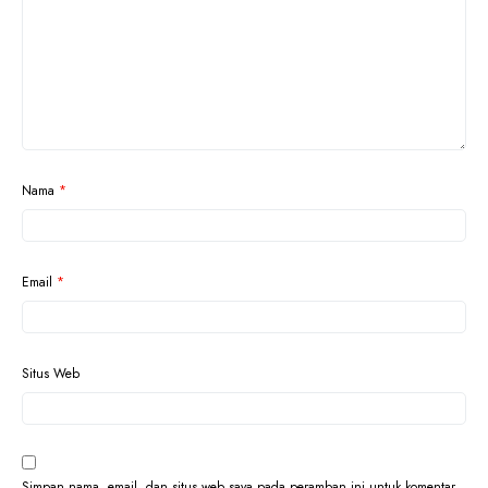
Nama
*
Email
*
Situs Web
Simpan nama, email, dan situs web saya pada peramban ini untuk komentar