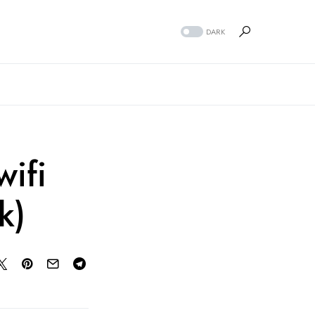
DARK
ifi
k)