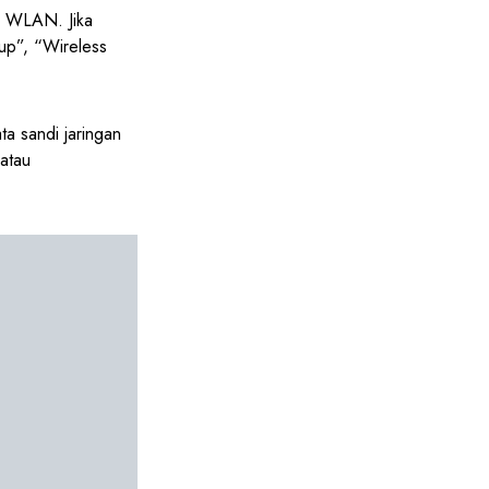
u WLAN. Jika
up”, “Wireless
a sandi jaringan
atau