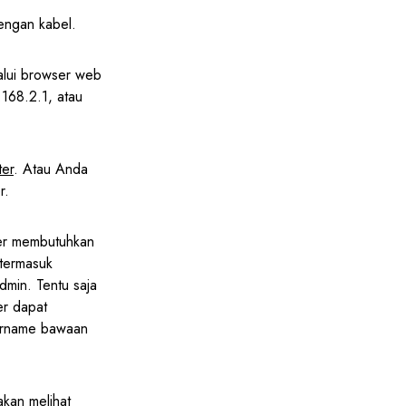
dengan kabel.
alui browser web
.168.2.1, atau
ter
. Atau Anda
r.
er membutuhkan
termasuk
min. Tentu saja
er dapat
ername bawaan
kan melihat