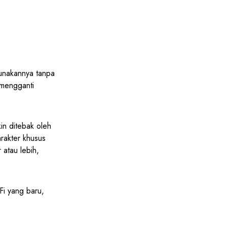
unakannya tanpa
 mengganti
in ditebak oleh
arakter khusus
 atau lebih,
Fi yang baru,