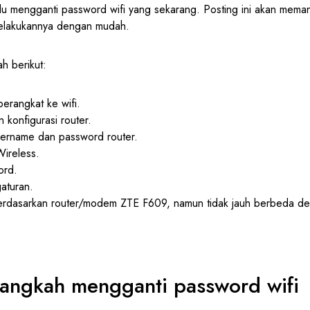
u mengganti password wifi yang sekarang. Posting ini akan mem
elakukannya dengan mudah.
ah berikut:
erangkat ke wifi.
 konfigurasi router.
ername dan password router.
ireless.
ord.
aturan.
i berdasarkan router/modem ZTE F609, namun tidak jauh berbeda 
langkah mengganti password wifi