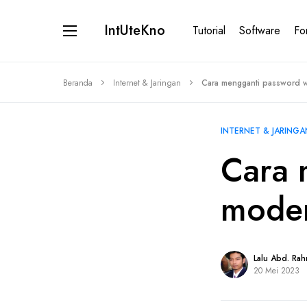
IntUteKno
Tutorial
Software
Fo
Beranda
Internet & Jaringan
Cara mengganti password w
INTERNET & JARINGA
Cara 
modem
Lalu Abd. Ra
20 Mei 2023