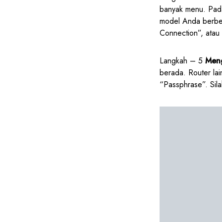
banyak menu. Pada
model Anda berbed
Connection”, atau
Langkah – 5
Meng
berada. Router la
“Passphrase”. Sila