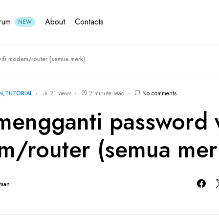
rum
About
Contacts
NEW
ifi modem/router (semua merk)
N
TUTORIAL
21 views
2 minute read
No comments
mengganti password w
/router (semua mer
hman