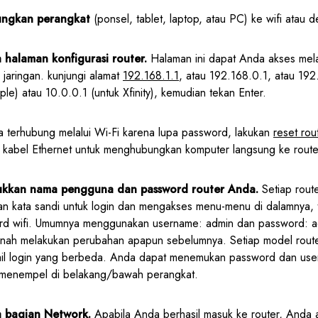
ngkan perangkat
(ponsel, tablet, laptop, atau PC) ke wifi atau 
 halaman konfigurasi router.
Halaman ini dapat Anda akses mel
jaringan. kunjungi alamat
192.168.1.1
, atau 192.168.0.1, atau 192
ple) atau 10.0.0.1 (untuk Xfinity), kemudian tekan Enter.
sa terhubung melalui Wi-Fi karena lupa password, lakukan
reset rou
kabel Ethernet untuk menghubungkan komputer langsung ke route
kkan nama pengguna dan password router Anda.
Setiap rout
 kata sandi untuk login dan mengakses menu-menu di dalamnya, 
d wifi. Umumnya menggunakan username: admin dan password: ad
ernah melakukan perubahan apapun sebelumnya. Setiap model rout
il login yang berbeda. Anda dapat menemukan password dan us
 menempel di belakang/bawah perangkat.
 bagian Network.
Apabila Anda berhasil masuk ke router, Anda a