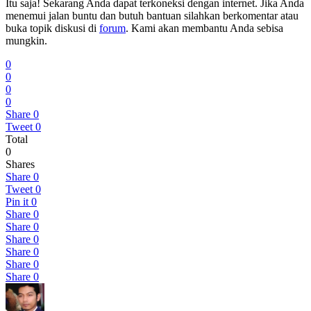
Itu saja! Sekarang Anda dapat terkoneksi dengan internet. Jika Anda
menemui jalan buntu dan butuh bantuan silahkan berkomentar atau
buka topik diskusi di
forum
. Kami akan membantu Anda sebisa
mungkin.
0
0
0
0
Share
0
Tweet
0
Total
0
Shares
Share
0
Tweet
0
Pin it
0
Share
0
Share
0
Share
0
Share
0
Share
0
Share
0