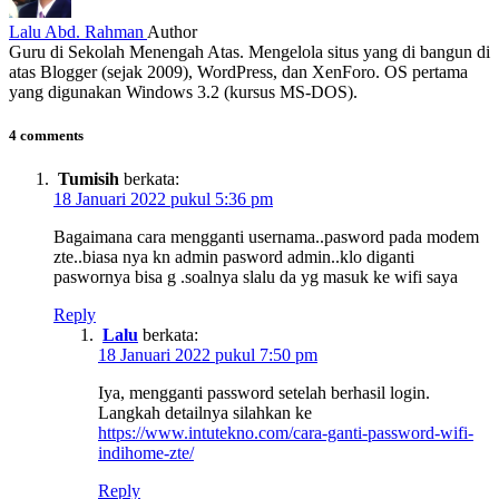
Lalu Abd. Rahman
Author
Guru di Sekolah Menengah Atas. Mengelola situs yang di bangun di
atas Blogger (sejak 2009), WordPress, dan XenForo. OS pertama
yang digunakan Windows 3.2 (kursus MS-DOS).
4 comments
Tumisih
berkata:
18 Januari 2022 pukul 5:36 pm
Bagaimana cara mengganti usernama..pasword pada modem
zte..biasa nya kn admin pasword admin..klo diganti
paswornya bisa g .soalnya slalu da yg masuk ke wifi saya
Reply
Lalu
berkata:
18 Januari 2022 pukul 7:50 pm
Iya, mengganti password setelah berhasil login.
Langkah detailnya silahkan ke
https://www.intutekno.com/cara-ganti-password-wifi-
indihome-zte/
Reply