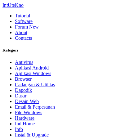
IntUteKno
Tutorial
Software
Forum
New
About
Contacts
Kategori
Antivirus
Aplikasi Android
Aplikasi Windows
Browser
Cadangan & Utilitas
Dapodik
Dasar
Desain Web
Email & Perpesanan
File Windows
Hardware
IndiHome
Info
Instal & Upgrade