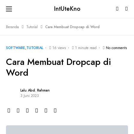
IntUteKno
Beranda
Tutorial
Cara Membuat Dropcap di Word
SOFTWARE
TUTORIAL
16 views
1 minute read
No comments
Cara Membuat Dropcap di
Word
Lalu Abd. Rahman
3 Juni 2023