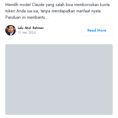
Memilih model Claude yang salah bisa memboroskan kuota
token Anda sia-sia, tanpa mendapatkan manfaat nyata.
Panduan ini membantu…
Lalu Abd. Rahman
Read More
31 Mei 2026