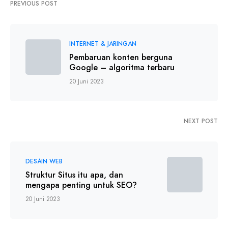
PREVIOUS POST
INTERNET & JARINGAN
Pembaruan konten berguna
Google – algoritma terbaru
20 Juni 2023
NEXT POST
DESAIN WEB
Struktur Situs itu apa, dan
mengapa penting untuk SEO?
20 Juni 2023