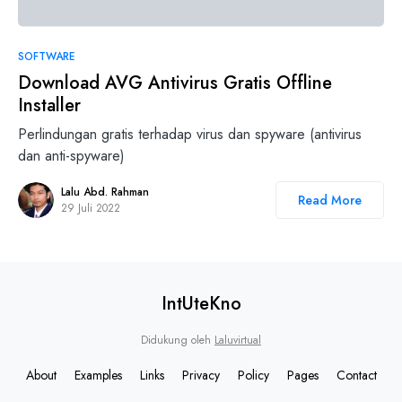
SOFTWARE
Download AVG Antivirus Gratis Offline
Installer
Perlindungan gratis terhadap virus dan spyware (antivirus
dan anti-spyware)
Lalu Abd. Rahman
Read More
29 Juli 2022
IntUteKno
Didukung oleh
Laluvirtual
About
Examples
Links
Privacy
Policy
Pages
Contact