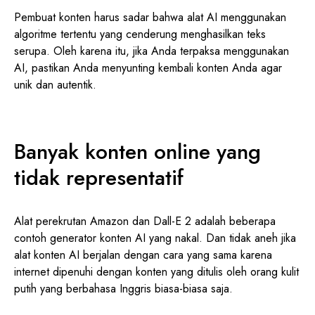
Pembuat konten harus sadar bahwa alat AI menggunakan
algoritme tertentu yang cenderung menghasilkan teks
serupa. Oleh karena itu, jika Anda terpaksa menggunakan
AI, pastikan Anda menyunting kembali konten Anda agar
unik dan autentik.
Banyak konten online yang
tidak representatif
Alat perekrutan Amazon dan Dall-E 2 adalah beberapa
contoh generator konten AI yang nakal. Dan tidak aneh jika
alat konten AI berjalan dengan cara yang sama karena
internet dipenuhi dengan konten yang ditulis oleh orang kulit
putih yang berbahasa Inggris biasa-biasa saja.