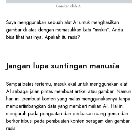
Gambar oleh AI
Saya menggunakan sebuah alat AI untuk menghasilkan
gambar di atas dengan memasukkan kata “miskin”. Anda
bisa lihat hasilnya. Apakah itu rasis?
Jangan lupa suntingan manusia
Sampai batas tertentu, masuk akal untuk menggunakan alat
AI sebagai jalan pintas membuat artikel atau gambar. Namun
hari ini, pembuat konten yang malas menggunakannya tanpa
mempertimbangkan data yang memberi makan AI. Hal ini
mengarah pada penguatan dan perluasan ruang gema dan
berkontribusi pada pembuatan konten seragam dan gambar
rasis.