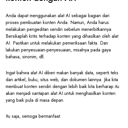
Anda dapat menggunakan alat AI sebagai bagian dari
proses pembuatan konten Anda. Namun, Anda harus
melakukan pengeditan sendiri sebelum menerbitkannya.
Bersikaplah kritis terhadap konten yang dihasilkan oleh alat
AI. Pastikan untuk melakukan pemeriksaan fakta. Dan
lakukan penyesuaian-penyesuaian, misalnya pada gaya
bahasa, sinonim, dll.
Ingat bahwa alat AI diberi makan banyak data, seperti teks
dari artikel, buku, situs web, dan dokumen lainnya. Jika kita
membuat konten sendiri dengan lebih baik kita berharap itu
akan menjadi santapan alat AI untuk menghasilkan konten
yang baik pula di masa depan.
Itu saja, semoga bermanfaat.