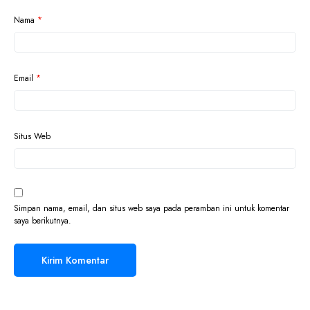
Nama
*
Email
*
Situs Web
Simpan nama, email, dan situs web saya pada peramban ini untuk komentar
saya berikutnya.