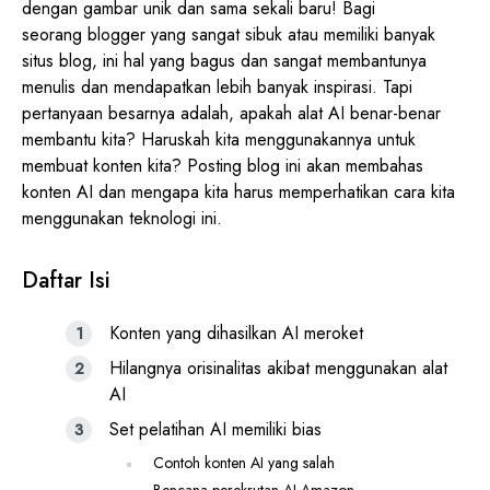
dengan gambar unik dan sama sekali baru! Bagi
seorang blogger yang sangat sibuk atau memiliki banyak
situs blog, ini hal yang bagus dan sangat membantunya
menulis dan mendapatkan lebih banyak inspirasi. Tapi
pertanyaan besarnya adalah, apakah alat AI benar-benar
membantu kita? Haruskah kita menggunakannya untuk
membuat konten kita? Posting blog ini akan membahas
konten AI dan mengapa kita harus memperhatikan cara kita
menggunakan teknologi ini.
Daftar Isi
Konten yang dihasilkan AI meroket
Hilangnya orisinalitas akibat menggunakan alat
AI
Set pelatihan AI memiliki bias
Contoh konten AI yang salah
Bencana perekrutan AI Amazon