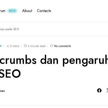
rum
About
Contacts
NEW
hnya pada SEO
N
5 views
4 minute read
No comments
crumbs dan pengaru
 SEO
hman