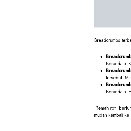
Breadcrumbs terbag
Breadcrumbs
Beranda > K
Breadcrumbs
tersebut. M
Breadcrumbs
Beranda > H
‘Remah roti’ berfu
mudah kembali ke h