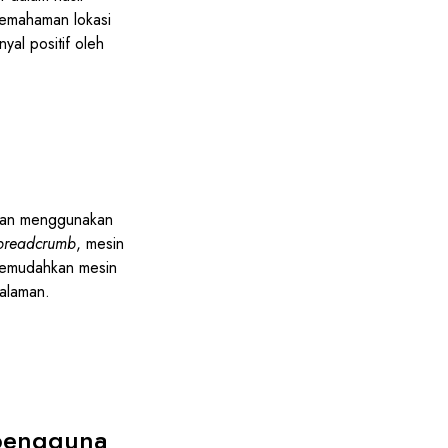
pemahaman lokasi
yal positif oleh
gan menggunakan
breadcrumb
, mesin
 memudahkan mesin
alaman.
pengguna