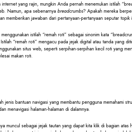
internet yang rajin, mungkin Anda pernah menemukan istilah “br
 web. Namun, apa sebenarnya
breadcrumbs
? Apakah mereka berpe
akan memberikan jawaban dari pertanyaan-pertanyaan seputar topik i
n menggunakan istilah “remah roti” sebagai sinonim kata “breadcr
Istilah “remah roti” mengacu pada jejak digital atau tanda yang dit
ggunakan situs web, seperti serpihan-serpihan kecil roti yang me
lesai makan roti.
h jenis bantuan navigasi yang membantu pengguna memahami struktu
dan menavigasi halaman-halaman di dalamnya.
nya muncul sebagai jejak tautan yang dapat kita klik di bagian atas