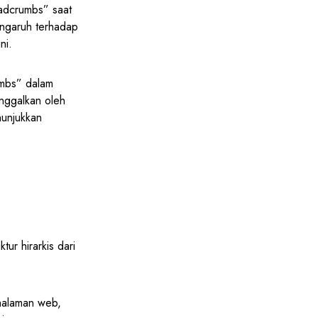
eadcrumbs” saat
ngaruh terhadap
ni.
umbs” dalam
inggalkan oleh
nunjukkan
r hirarkis dari
 halaman web,