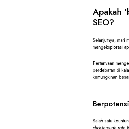
Apakah ‘
SEO?
Selanjutnya, mari
mengeksplorasi a
Pertanyaan mengen
perdebatan di kala
kemungkinan besar
Berpotensi
Salah satu keuntu
click-through rate
(