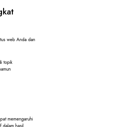
gkat
itus web Anda dan
i topik
 namun
pat memengaruhi
f dalam hasil