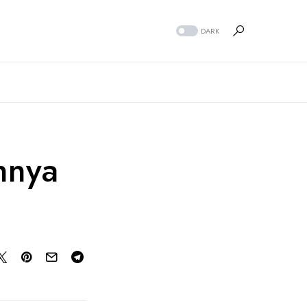
DARK
hnya