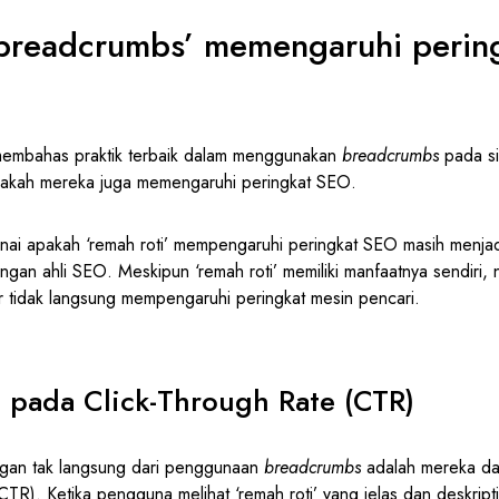
breadcrumbs’ memengaruhi perin
 membahas praktik terbaik dalam menggunakan
breadcrumbs
pada s
pakah mereka juga memengaruhi peringkat SEO.
ai apakah ‘remah roti’ mempengaruhi peringkat SEO masih menjad
ngan ahli SEO. Meskipun ‘remah roti’ memiliki manfaatnya sendiri,
 tidak langsung mempengaruhi peringkat mesin pencari.
 pada Click-Through Rate (CTR)
ngan tak langsung dari penggunaan
breadcrumbs
adalah mereka da
CTR). Ketika pengguna melihat ‘remah roti’ yang jelas dan deskripti