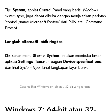
Tip:
System
, applet Control Panel yang berisi
Windows
system type
, juga dapat dibuka dengan menjalankan perintah
‘control /name Microsoft.System’ dari RUN atau Command
Prompt.
Langkah alternatif lebih ringkas
Klik kanan menu
Start
>
System
. Ini akan membuka laman
aplikasi
Settings
. Temukan bagian
Device specifications
,
dan lihat
System type
. Lihat tangkapan layar berikut.
Cara melihat Windows 64 bit atau 32 bit yang terinstal
Windows 7: 64-bit atau 32-