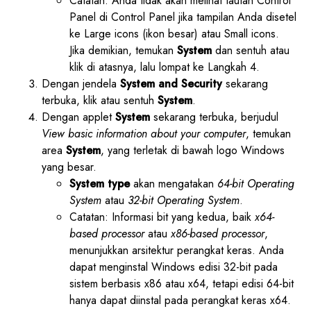
Catatan: Anda tidak akan melihat tautan Control
Panel di Control Panel jika tampilan Anda disetel
ke Large icons (ikon besar) atau Small icons.
Jika demikian, temukan
System
dan sentuh atau
klik di atasnya, lalu lompat ke Langkah 4.
Dengan jendela
System and Security
sekarang
terbuka, klik atau sentuh
System
.
Dengan applet
System
sekarang terbuka, berjudul
View basic information about your computer
, temukan
area
System
, yang terletak di bawah logo Windows
yang besar.
System type
akan mengatakan
64-bit Operating
System
atau
32-bit Operating System
.
Catatan: Informasi bit yang kedua, baik
x64-
based processor
atau
x86-based processor
,
menunjukkan arsitektur perangkat keras. Anda
dapat menginstal Windows edisi 32-bit pada
sistem berbasis x86 atau x64, tetapi edisi 64-bit
hanya dapat diinstal pada perangkat keras x64.