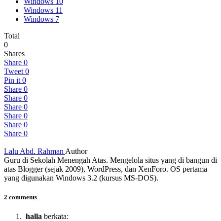
Windows 10
Windows 11
Windows 7
Total
0
Shares
Share
0
Tweet
0
Pin it
0
Share
0
Share
0
Share
0
Share
0
Share
0
Share
0
Lalu Abd. Rahman
Author
Guru di Sekolah Menengah Atas. Mengelola situs yang di bangun di
atas Blogger (sejak 2009), WordPress, dan XenForo. OS pertama
yang digunakan Windows 3.2 (kursus MS-DOS).
2 comments
halla
berkata: