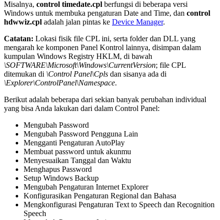
Misalnya,
control timedate.cpl
berfungsi di beberapa versi
Windows untuk membuka pengaturan Date and Time, dan
control
hdwwiz.cpl
adalah jalan pintas ke
Device Manager
.
Catatan:
Lokasi fisik file CPL ini, serta folder dan DLL yang
mengarah ke komponen Panel Kontrol lainnya, disimpan dalam
kumpulan Windows Registry HKLM, di bawah
\SOFTWARE\Microsoft\Windows\CurrentVersion
; file CPL
ditemukan di
\Control Panel\Cpls
dan sisanya ada di
\Explorer\ControlPanel\Namespace
.
Berikut adalah beberapa dari sekian banyak perubahan individual
yang bisa Anda lakukan dari dalam Control Panel:
Mengubah Password
Mengubah Password Pengguna Lain
Mengganti Pengaturan AutoPlay
Membuat password untuk akunmu
Menyesuaikan Tanggal dan Waktu
Menghapus Password
Setup Windows Backup
Mengubah Pengaturan Internet Explorer
Konfigurasikan Pengaturan Regional dan Bahasa
Mengkonfigurasi Pengaturan Text to Speech dan Recognition
Speech