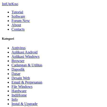
IntUteKno
Tutorial
Software
Forum
New
About
Contacts
Kategori
Antivirus
Aplikasi Android
Aplikasi Windows
Browser
Cadangan & Utilitas
Dapodik
Dasar
Desain Web
Email & Perpesanan
File Windows
Hardware
IndiHome
Info
Instal & Upgrade