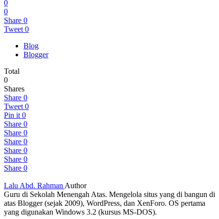
0
0
Share
0
Tweet
0
Blog
Blogger
Total
0
Shares
Share
0
Tweet
0
Pin it
0
Share
0
Share
0
Share
0
Share
0
Share
0
Share
0
Lalu Abd. Rahman
Author
Guru di Sekolah Menengah Atas. Mengelola situs yang di bangun di
atas Blogger (sejak 2009), WordPress, dan XenForo. OS pertama
yang digunakan Windows 3.2 (kursus MS-DOS).