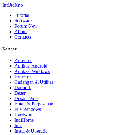
IntUteKno
Tutorial
Software
Forum
New
About
Contacts
Kategori
Antivirus
Aplikasi Android
Aplikasi Windows
Browser
Cadangan & Utilitas
Dapodik
Dasar
Desain Web
Email & Perpesanan
File Windows
Hardware
IndiHome
Info
Instal & Upgrade