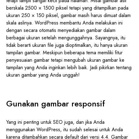
tetapi tampil sangat kecil pada halaman. Misal gambar asli
berskala 2500 × 1500 piksel tetapi yang ditampilkan pada
ukuran 250 × 150 piksel, gambar masih harus dimuat dalam
skala aslinya. WordPress membantu Anda melakukan ini
dengan secara otomatis menyediakan gambar dalam
berbagai ukuran setelah mengunggahnya. Sayangnya, itu
tidak berarti ukuran file juga dioptimalkan, itu hanya ukuran
tampilan gambar. Meskipun beberapa tema memiliki fitur
penyesuaian gambar tetapi mengubah ukuran gambar ke
tampilan yang Anda inginkan lebih baik. Jadi pikirkan tentang
ukuran gambar yang Anda unggah!
Gunakan gambar responsif
Yang ini penting untuk SEO juga, dan jika Anda
menggunakan WordPress, itu sudah selesai untuk Anda
karena ditambahkan secara default dari versi 4.4. Gambar