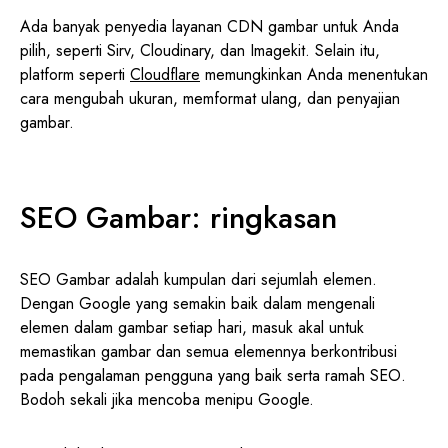
Ada banyak penyedia layanan CDN gambar untuk Anda
pilih, seperti Sirv, Cloudinary, dan Imagekit. Selain itu,
platform seperti
Cloudflare
memungkinkan Anda menentukan
cara mengubah ukuran, memformat ulang, dan penyajian
gambar.
SEO Gambar: ringkasan
SEO Gambar adalah kumpulan dari sejumlah elemen.
Dengan Google yang semakin baik dalam mengenali
elemen dalam gambar setiap hari, masuk akal untuk
memastikan gambar dan semua elemennya berkontribusi
pada pengalaman pengguna yang baik serta ramah SEO.
Bodoh sekali jika mencoba menipu Google.