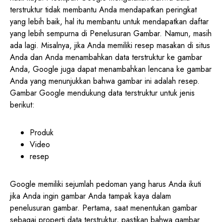
terstruktur tidak membantu Anda mendapatkan peringkat
yang lebih baik, hal itu membantu untuk mendapatkan daftar
yang lebih sempurna di Penelusuran Gambar. Namun, masih
ada lagi. Misalnya, jika Anda memiliki resep masakan di situs
Anda dan Anda menambahkan data terstruktur ke gambar
Anda, Google juga dapat menambahkan lencana ke gambar
Anda yang menunjukkan bahwa gambar ini adalah resep.
Gambar Google mendukung data terstruktur untuk jenis
berikut:
Produk
Video
resep
Google memiliki sejumlah pedoman yang harus Anda ikuti
jika Anda ingin gambar Anda tampak kaya dalam
penelusuran gambar. Pertama, saat menentukan gambar
sebagai properti data terstruktur, pastikan bahwa gambar