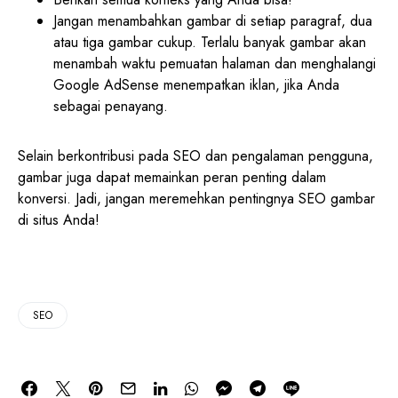
Jangan menambahkan gambar di setiap paragraf, dua
atau tiga gambar cukup. Terlalu banyak gambar akan
menambah waktu pemuatan halaman dan menghalangi
Google AdSense menempatkan iklan, jika Anda
sebagai penayang.
Selain berkontribusi pada SEO dan pengalaman pengguna,
gambar juga dapat memainkan peran penting dalam
konversi. Jadi, jangan meremehkan pentingnya SEO gambar
di situs Anda!
SEO