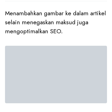
Menambahkan gambar ke dalam artikel
selain menegaskan maksud juga
mengoptimalkan SEO.