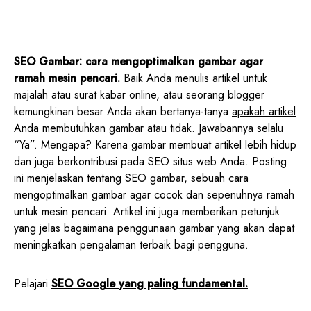
SEO Gambar: cara mengoptimalkan gambar agar
ramah mesin pencari.
Baik Anda menulis artikel untuk
majalah atau surat kabar online, atau seorang blogger
kemungkinan besar Anda akan bertanya-tanya
apakah artikel
Anda membutuhkan gambar atau tidak
. Jawabannya selalu
“Ya”. Mengapa? Karena gambar membuat artikel lebih hidup
dan juga berkontribusi pada SEO situs web Anda. Posting
ini menjelaskan tentang SEO gambar, sebuah cara
mengoptimalkan gambar agar cocok dan sepenuhnya ramah
untuk mesin pencari. Artikel ini juga memberikan petunjuk
yang jelas bagaimana penggunaan gambar yang akan dapat
meningkatkan pengalaman terbaik bagi pengguna.
Pelajari
SEO Google yang paling fundamental.