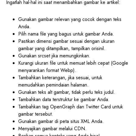
Ingatlah hal-hal ini saat menambahkan gambar ke artikel:
Gunakan gambar relevan yang cocok dengan teks
Anda.
Pilih nama file yang bagus untuk gambar Anda.
Pastikan dimensi gambar sesuai dengan ukuran
gambar yang ditampilkan, tampilkan orisinil.
Gunakan srcset jika memungkinkan.
Kurangi ukuran file untuk memuat lebih cepat (Google
menyarankan format Webp).
Tambahkan keterangan, jika sesuai, untuk
memudahkan pemindaian halaman.
Gunakan teks alt gambar, tidak perlu teks judul.
Tambahkan data terstruktur ke gambar Anda.
Tambahkan tag OpenGraph dan Twitter Card untuk
gambar tersebut.
Gunakan gambar di peta situs XML Anda.
Menyajikan gambar melalui CDN.
Berikan semua konteks yang Anda bisa!