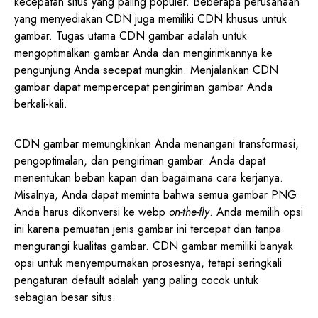
kecepatan situs yang paling populer. Beberapa perusahaan
yang menyediakan CDN juga memiliki CDN khusus untuk
gambar. Tugas utama CDN gambar adalah untuk
mengoptimalkan gambar Anda dan mengirimkannya ke
pengunjung Anda secepat mungkin. Menjalankan CDN
gambar dapat mempercepat pengiriman gambar Anda
berkali-kali.
CDN gambar memungkinkan Anda menangani transformasi,
pengoptimalan, dan pengiriman gambar. Anda dapat
menentukan beban kapan dan bagaimana cara kerjanya.
Misalnya, Anda dapat meminta bahwa semua gambar PNG
Anda harus dikonversi ke webp
on-the-fly
. Anda memilih opsi
ini karena pemuatan jenis gambar ini tercepat dan tanpa
mengurangi kualitas gambar. CDN gambar memiliki banyak
opsi untuk menyempurnakan prosesnya, tetapi seringkali
pengaturan default adalah yang paling cocok untuk
sebagian besar situs.