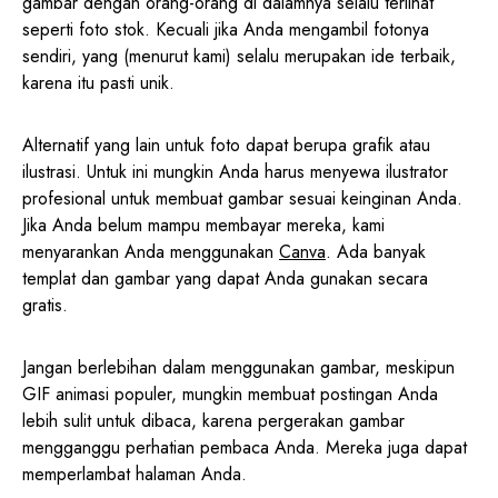
gambar dengan orang-orang di dalamnya selalu terlihat
seperti foto stok. Kecuali jika Anda mengambil fotonya
sendiri, yang (menurut kami) selalu merupakan ide terbaik,
karena itu pasti unik.
Alternatif yang lain untuk foto dapat berupa grafik atau
ilustrasi. Untuk ini mungkin Anda harus menyewa ilustrator
profesional untuk membuat gambar sesuai keinginan Anda.
Jika Anda belum mampu membayar mereka, kami
menyarankan Anda menggunakan
Canva
. Ada banyak
templat dan gambar yang dapat Anda gunakan secara
gratis.
Jangan berlebihan dalam menggunakan gambar, meskipun
GIF animasi populer, mungkin membuat postingan Anda
lebih sulit untuk dibaca, karena pergerakan gambar
mengganggu perhatian pembaca Anda. Mereka juga dapat
memperlambat halaman Anda.