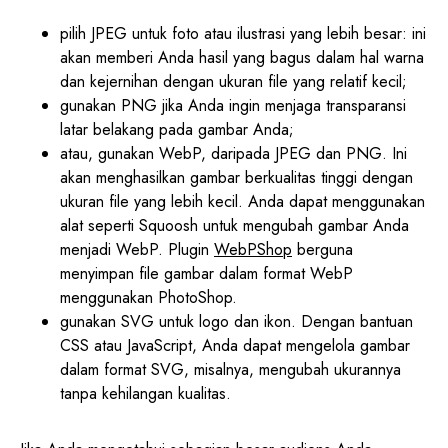
pilih JPEG untuk foto atau ilustrasi yang lebih besar: ini
akan memberi Anda hasil yang bagus dalam hal warna
dan kejernihan dengan ukuran file yang relatif kecil;
gunakan PNG jika Anda ingin menjaga transparansi
latar belakang pada gambar Anda;
atau, gunakan WebP, daripada JPEG dan PNG. Ini
akan menghasilkan gambar berkualitas tinggi dengan
ukuran file yang lebih kecil. Anda dapat menggunakan
alat seperti Squoosh untuk mengubah gambar Anda
menjadi WebP. Plugin
WebPShop
berguna
menyimpan file gambar dalam format WebP
menggunakan PhotoShop.
gunakan SVG untuk logo dan ikon. Dengan bantuan
CSS atau JavaScript, Anda dapat mengelola gambar
dalam format SVG, misalnya, mengubah ukurannya
tanpa kehilangan kualitas.