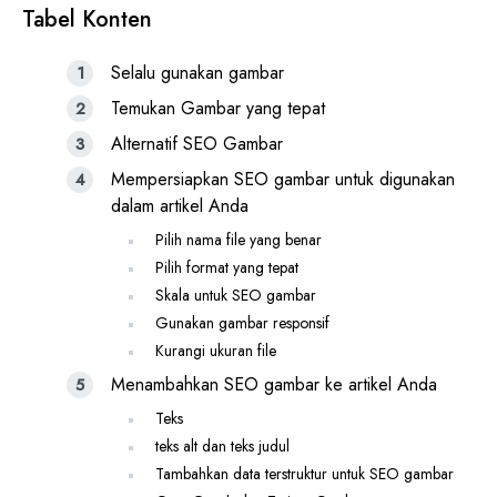
Tabel Konten
Selalu gunakan gambar
Temukan Gambar yang tepat
Alternatif SEO Gambar
Mempersiapkan SEO gambar untuk digunakan
dalam artikel Anda
Pilih nama file yang benar
Pilih format yang tepat
Skala untuk SEO gambar
Gunakan gambar responsif
Kurangi ukuran file
Menambahkan SEO gambar ke artikel Anda
Teks
teks alt dan teks judul
Tambahkan data terstruktur untuk SEO gambar