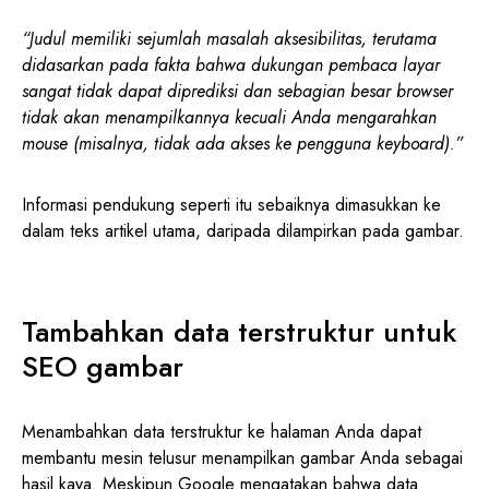
“Judul memiliki sejumlah masalah aksesibilitas, terutama
didasarkan pada fakta bahwa dukungan pembaca layar
sangat tidak dapat diprediksi dan sebagian besar browser
tidak akan menampilkannya kecuali Anda mengarahkan
mouse (misalnya, tidak ada akses ke pengguna keyboard).”
Informasi pendukung seperti itu sebaiknya dimasukkan ke
dalam teks artikel utama, daripada dilampirkan pada gambar.
Tambahkan data terstruktur untuk
SEO gambar
Menambahkan data terstruktur ke halaman Anda dapat
membantu mesin telusur menampilkan gambar Anda sebagai
hasil kaya. Meskipun Google mengatakan bahwa data