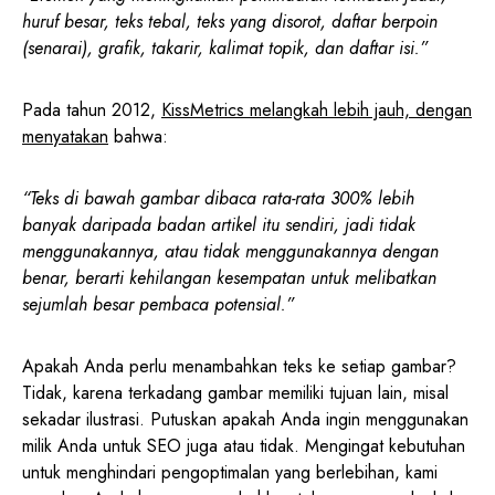
huruf besar, teks tebal, teks yang disorot, daftar berpoin
(senarai), grafik, takarir, kalimat topik, dan daftar isi.”
Pada tahun 2012,
KissMetrics melangkah lebih jauh, dengan
menyatakan
bahwa:
“Teks di bawah gambar dibaca rata-rata 300% lebih
banyak daripada badan artikel itu sendiri, jadi tidak
menggunakannya, atau tidak menggunakannya dengan
benar, berarti kehilangan kesempatan untuk melibatkan
sejumlah besar pembaca potensial.”
Apakah Anda perlu menambahkan teks ke setiap gambar?
Tidak, karena terkadang gambar memiliki tujuan lain, misal
sekadar ilustrasi. Putuskan apakah Anda ingin menggunakan
milik Anda untuk SEO juga atau tidak. Mengingat kebutuhan
untuk menghindari pengoptimalan yang berlebihan, kami