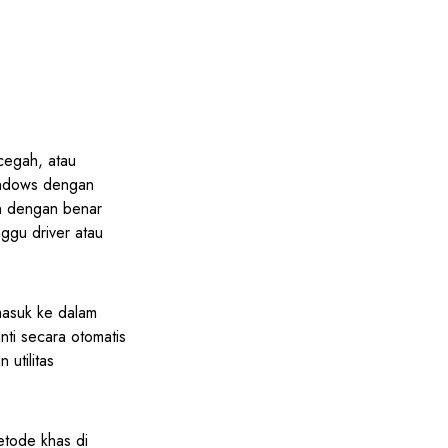
cegah, atau
indows dengan
an dengan benar
gu driver atau
masuk ke dalam
ti secara otomatis
utilitas
tode khas di