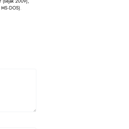
r (sejak 2009),
s MS-DOS).