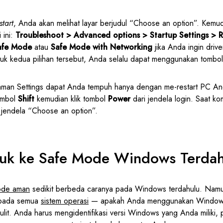
start
, Anda akan melihat layar berjudul “Choose an option”. Kemud
 ini:
Troubleshoot > Advanced options > Startup Settings > R
afe Mode
atau
Safe Mode with Networking
jika Anda ingin drive
ntuk kedua pilihan tersebut, Anda selalu dapat menggunakan tombo
alaman Settings dapat Anda tempuh hanya dengan me-restart PC An
ombol
Shift
kemudian klik tombol
Power
dari jendela login. Saat kom
 jendela “Choose an option”.
uk ke Safe Mode Windows Terdah
ode aman
sedikit berbeda caranya pada Windows terdahulu. Nam
 pada semua
sistem operasi
— apakah Anda menggunakan Window
sulit. Anda harus mengidentifikasi versi Windows yang Anda miliki, p