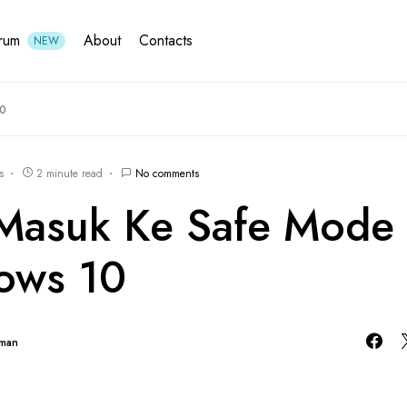
rum
About
Contacts
NEW
10
s
2 minute read
No comments
Masuk Ke Safe Mode
ows 10
hman