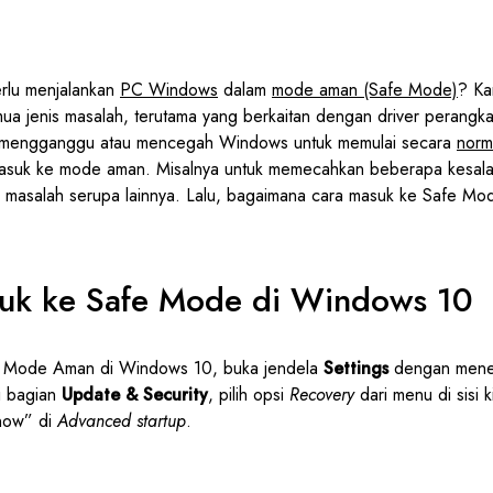
lu menjalankan
PC Windows
dalam
mode aman (Safe Mode)
? Ka
a jenis masalah, terutama yang berkaitan dengan driver perangkat
g mengganggu atau mencegah Windows untuk memulai secara
norm
 masuk ke mode aman. Misalnya untuk memecahkan beberapa kesa
masalah serupa lainnya. Lalu, bagaimana cara masuk ke Safe M
uk ke Safe Mode di Windows 10
n Mode Aman di Windows 10, buka jendela
Settings
dengan mene
i bagian
Update & Security
, pilih opsi
Recovery
dari menu di sisi kir
 now” di
Advanced startup
.