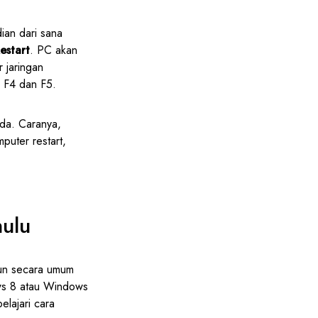
ian dari sana
estart
. PC akan
r jaringan
l F4 dan F5.
da. Caranya,
puter restart,
ulu
un secara umum
s 8 atau Windows
elajari cara