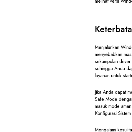
melihat
versi Wind
Keterbat
Menjalankan Wind
menyebabkan masa
sekumpulan driver
sehingga Anda dap
layanan untuk star
Jika Anda dapat m
Safe Mode dengan 
masuk mode aman s
Konfigurasi Sistem 
Mengalami kesuli