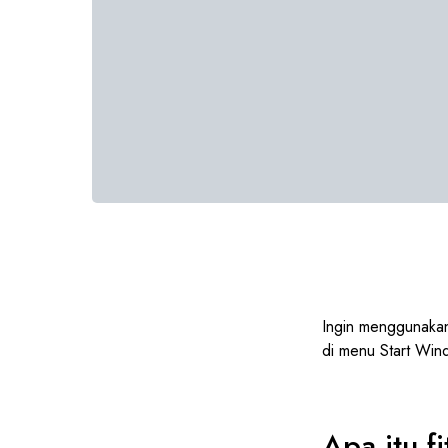
Ingin menggunakan
di menu Start Win
Apa itu f