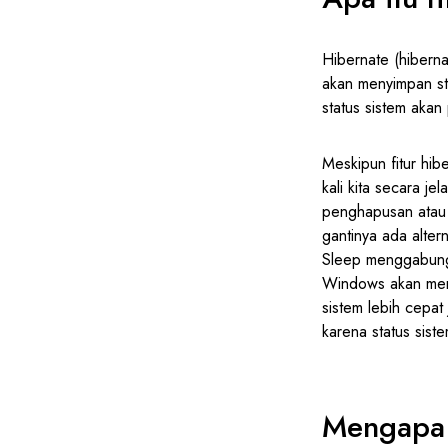
Hibernate (hiberna
akan menyimpan sta
status sistem akan
Meskipun fitur hib
kali kita secara j
penghapusan atau 
gantinya ada alter
Sleep menggabungk
Windows akan meny
sistem lebih cepat
karena status sist
Mengapa m