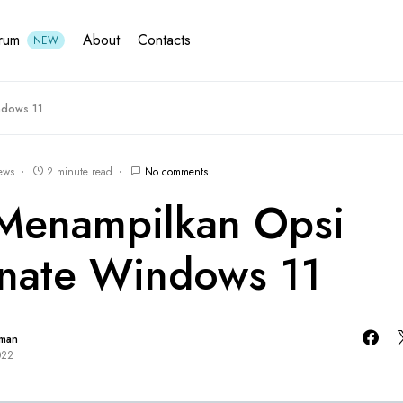
rum
About
Contacts
NEW
ndows 11
ews
2 minute read
No comments
Menampilkan Opsi
nate Windows 11
hman
022