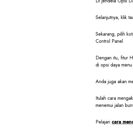
Di jendela Opsi Da
Selanjutnya, klik t
Sekarang, pilih ko
Control Panel.
Dengan itu, fitur 
di opsi daya menu 
Anda juga akan me
Itulah cara mengak
menemui jalan bunt
Pelajari
cara meno