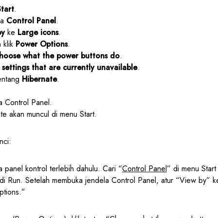
Start
.
ka
Control Panel
.
by
ke
Large icons
.
 klik
Power Options
.
hoose what the power buttons do
.
settings that are currently unavailable
.
centang
Hibernate
.
a Control Panel.
te akan muncul di menu Start.
nci:
 panel kontrol terlebih dahulu. Cari “
Control Panel
” di menu Start
 di Run. Setelah membuka jendela Control Panel, atur “View by” k
ptions.”