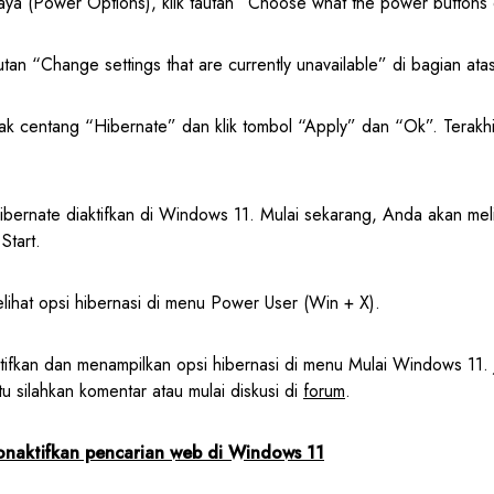
ya (Power Options), klik tautan “Choose what the power buttons do
autan “Change settings that are currently unavailable” di bagian ata
tak centang “Hibernate” dan klik tombol “Apply” dan “Ok”. Terakhir
Hibernate diaktifkan di Windows 11. Mulai sekarang, Anda akan meli
Start.
lihat opsi hibernasi di menu Power User (Win + X).
tifkan dan menampilkan opsi hibernasi di menu Mulai Windows 11. 
u silahkan komentar atau mulai diskusi di
forum
.
naktifkan pencarian web di Windows 11