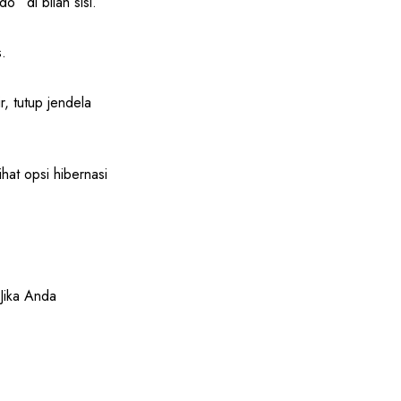
” di bilah sisi.
s.
, tutup jendela
hat opsi hibernasi
Jika Anda