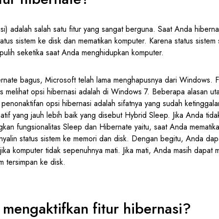
si) adalah salah satu fitur yang sangat berguna. Saat Anda hibern
tus sistem ke disk dan mematikan komputer. Karena status sistem 
 pulih seketika saat Anda menghidupkan komputer.
ernate bagus, Microsoft telah lama menghapusnya dari Windows. Fa
elas melihat opsi hibernasi adalah di Windows 7. Beberapa alasan u
penonaktifan opsi hibernasi adalah sifatnya yang sudah ketinggal
natif yang jauh lebih baik yang disebut Hybrid Sleep. Jika Anda tida
an fungsionalitas Sleep dan Hibernate yaitu, saat Anda mematika
alin status sistem ke memori dan disk. Dengan begitu, Anda dapa
 jika komputer tidak sepenuhnya mati. Jika mati, Anda masih dapat 
em tersimpan ke disk.
engaktifkan fitur hibernasi?