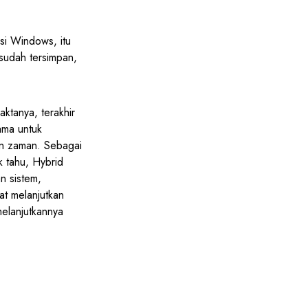
asi Windows, itu
sudah tersimpan,
ktanya, terakhir
tama untuk
an zaman. Sebagai
k tahu, Hybrid
n sistem,
t melanjutkan
melanjutkannya