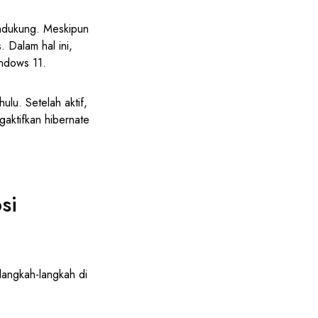
endukung. Meskipun
 Dalam hal ini,
indows 11.
ulu. Setelah aktif,
gaktifkan hibernate
si
langkah-langkah di