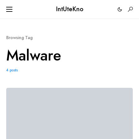
IntUteKno
Browsing Tag
Malware
4 posts