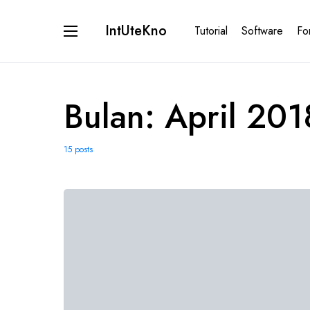
IntUteKno
Tutorial
Software
Fo
Bulan:
April 201
15 posts