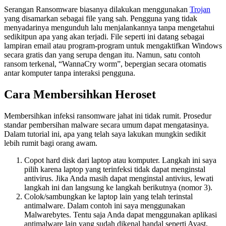
Serangan Ransomware biasanya dilakukan menggunakan
Trojan
yang disamarkan sebagai file yang sah. Pengguna yang tidak
menyadarinya mengunduh lalu menjalankannya tanpa mengetahui
sedikitpun apa yang akan terjadi. File seperti ini datang sebagai
lampiran email atau program-program untuk mengaktifkan Windows
secara gratis dan yang serupa dengan itu. Namun, satu contoh
ransom terkenal, “WannaCry worm”, bepergian secara otomatis
antar komputer tanpa interaksi pengguna.
Cara Membersihkan Heroset
Membersihkan infeksi ransomware jahat ini tidak rumit. Prosedur
standar pembersihan malware secara umum dapat mengatasinya.
Dalam tutorial ini, apa yang telah saya lakukan mungkin sedikit
lebih rumit bagi orang awam.
Copot hard disk dari laptop atau komputer. Langkah ini saya
pilih karena laptop yang terinfeksi tidak dapat menginstal
antivirus. Jika Anda masih dapat menginstal antivius, lewati
langkah ini dan langsung ke langkah berikutnya (nomor 3).
Colok/sambungkan ke laptop lain yang telah terinstal
antimalware. Dalam contoh ini saya menggunakan
Malwarebytes. Tentu saja Anda dapat menggunakan aplikasi
antimalware lain yang sudah dikenal handal seperti Avast,