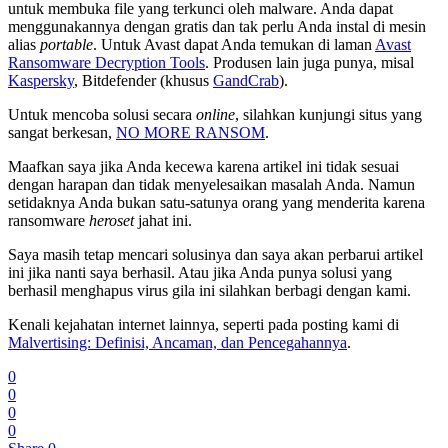
untuk membuka file yang terkunci oleh malware. Anda dapat
menggunakannya dengan gratis dan tak perlu Anda instal di mesin
alias
portable
. Untuk Avast dapat Anda temukan di laman
Avast
Ransomware Decryption Tools
. Produsen lain juga punya, misal
Kaspersky
, Bitdefender (khusus
GandCrab
).
Untuk mencoba solusi secara
online
, silahkan kunjungi situs yang
sangat berkesan,
NO MORE RANSOM
.
Maafkan saya jika Anda kecewa karena artikel ini tidak sesuai
dengan harapan dan tidak menyelesaikan masalah Anda. Namun
setidaknya Anda bukan satu-satunya orang yang menderita karena
ransomware
heroset
jahat ini.
Saya masih tetap mencari solusinya dan saya akan perbarui artikel
ini jika nanti saya berhasil. Atau jika Anda punya solusi yang
berhasil menghapus virus gila ini silahkan berbagi dengan kami.
Kenali kejahatan internet lainnya, seperti pada posting kami di
Malvertising: Definisi, Ancaman, dan Pencegahannya
.
0
0
0
0