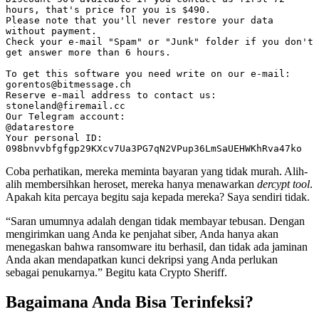
hours, that's price for you is $490.

Please note that you'll never restore your data 
without payment.

Check your e-mail "Spam" or "Junk" folder if you don't 
get answer more than 6 hours.

To get this software you need write on our e-mail:

gorentos@bitmessage.ch

Reserve e-mail address to contact us:

stoneland@firemail.cc

Our Telegram account:

@datarestore

Your personal ID:

098bnvvbfgfgp29KXcv7Ua3PG7qN2VPup36LmSaUEHWKhRva47ko
Coba perhatikan, mereka meminta bayaran yang tidak murah. Alih-
alih membersihkan heroset, mereka hanya menawarkan
dercypt tool
.
Apakah kita percaya begitu saja kepada mereka? Saya sendiri tidak.
“Saran umumnya adalah dengan tidak membayar tebusan. Dengan
mengirimkan uang Anda ke penjahat siber, Anda hanya akan
menegaskan bahwa ransomware itu berhasil, dan tidak ada jaminan
Anda akan mendapatkan kunci dekripsi yang Anda perlukan
sebagai penukarnya.” Begitu kata Crypto Sheriff.
Bagaimana Anda Bisa Terinfeksi?