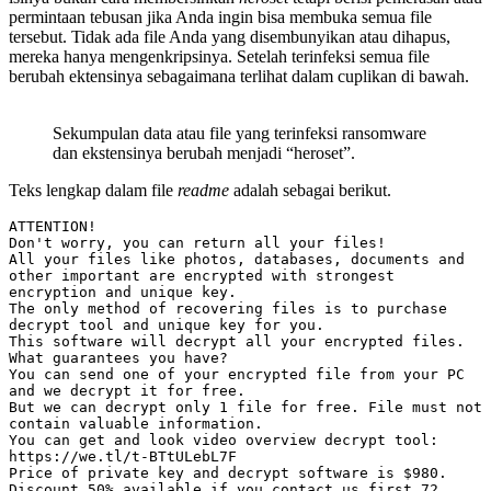
permintaan tebusan jika Anda ingin bisa membuka semua file
tersebut. Tidak ada file Anda yang disembunyikan atau dihapus,
mereka hanya mengenkripsinya. Setelah terinfeksi semua file
berubah ektensinya sebagaimana terlihat dalam cuplikan di bawah.
Sekumpulan data atau file yang terinfeksi ransomware
dan ekstensinya berubah menjadi “heroset”.
Teks lengkap dalam file
readme
adalah sebagai berikut.
ATTENTION!

Don't worry, you can return all your files!

All your files like photos, databases, documents and 
other important are encrypted with strongest 
encryption and unique key.

The only method of recovering files is to purchase 
decrypt tool and unique key for you.

This software will decrypt all your encrypted files.

What guarantees you have?

You can send one of your encrypted file from your PC 
and we decrypt it for free.

But we can decrypt only 1 file for free. File must not 
contain valuable information.

You can get and look video overview decrypt tool:

https://we.tl/t-BTtULebL7F

Price of private key and decrypt software is $980.

Discount 50% available if you contact us first 72 