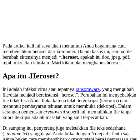
Pada artikel kali ini saya akan menuntun Anda bagaimana cara
membersihkan heroset dari komputer. Dalam kasus ini, semua file
berubah ektensinya menjadi *
.heroset
, apakah itu doc, jpeg, pdf,
mp4, mkv, dan lain-lain. Mari kita mulai menghapus heroset.
Apa itu .Heroset?
Ini adalah infeksi virus atau tepatnya
ransomware
, yang mengubah
file/data menjadi berekstensi “heroset”. Perubahan ini menyebabkan
file tidak bisa Anda buka karena telah terenkripsi (terkunci) dan
menuntut pembayaran tebusan untuk membuka (dekripsi). Dalam
serangan pemerasan
cryptoviral
seperti ini, memulihkan file tanpa
kunci dekripsi adalah masalah yang sulit terpecahkan.
Di samping itu, penyerang juga meletakkan file teks sederhana
(
_readme.txt
) yang dapat Anda buka dengan Notepad. Tentu saja
isinya bukan cara membersihkan
heroset
tetapi berisi pemerasan atau