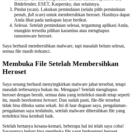
Bitdefender, ESET, Kaspersky, dan selainnya.
Pindai (scan). Lakukan pemindaian (selalu pilih pemindaian
penuh,
full scan
) untuk membersihkan heroset. Hasilnya dapat
Anda lihat pada tankapan layar berikut.
Selesai. Setelah pemindaian selesai, tergantung aplikasi Anda,
mungkin tersedia pilihan karantina atau menghapus
ransomware heroset.
Saya berhasil membersihkan malware, tapi masalah belum selesai,
semua file masih terkunci.
Membuka File Setelah Membersihkan
Heroset
Saya senang berhasil menyingkirkan malware jahat tersebut, tetapi
masalah terbesarnya bukan itu. Mengapa? Setelah menghapus
heroset dengan bersih, semua data yang terinfeksi masih tetap seperti
itu, masih berekstensi
heroset
. Dan sudah pasti, file-file tersebut
tidak bisa dibuka sama sekali. Ini di luar dugaan saya, pengalaman-
pengalaman saya terdahulu, setelah malware dibersihkan file yang
terinfeksi bisa kembali baik.
Setelah bertanya kesana-kemari, beberapa hal ini telah saya coba!
Sayangnya belum bisa membuka file yang berkestensi heroset.