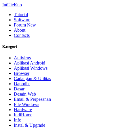
IntUteKno
Tutorial
Software
Forum
New
About
Contacts
Kategori
Antivirus
Aplikasi Android
Aplikasi Windows
Browser
Cadangan & Utilitas
Dapodik
Dasar
Desain Web
Email & Perpesanan
File Windows
Hardware
IndiHome
Info
Instal & Upgrade