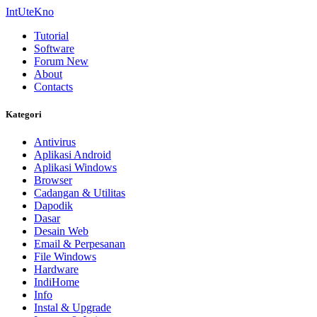
IntUteKno
Tutorial
Software
Forum
New
About
Contacts
Kategori
Antivirus
Aplikasi Android
Aplikasi Windows
Browser
Cadangan & Utilitas
Dapodik
Dasar
Desain Web
Email & Perpesanan
File Windows
Hardware
IndiHome
Info
Instal & Upgrade