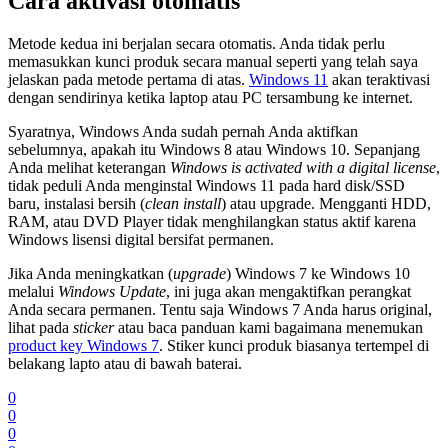
Cara aktivasi otomatis
Metode kedua ini berjalan secara otomatis. Anda tidak perlu
memasukkan kunci produk secara manual seperti yang telah saya
jelaskan pada metode pertama di atas.
Windows 11
akan teraktivasi
dengan sendirinya ketika laptop atau PC tersambung ke internet.
Syaratnya, Windows Anda sudah pernah Anda aktifkan
sebelumnya, apakah itu Windows 8 atau Windows 10. Sepanjang
Anda melihat keterangan
Windows is activated with a digital license
,
tidak peduli Anda menginstal Windows 11 pada hard disk/SSD
baru, instalasi bersih (
clean install
) atau upgrade. Mengganti HDD,
RAM, atau DVD Player tidak menghilangkan status aktif karena
Windows lisensi digital bersifat permanen.
Jika Anda meningkatkan (
upgrade
) Windows 7 ke Windows 10
melalui
Windows Update
, ini juga akan mengaktifkan perangkat
Anda secara permanen. Tentu saja Windows 7 Anda harus original,
lihat pada
sticker
atau baca panduan kami bagaimana menemukan
product key Windows 7
. Stiker kunci produk biasanya tertempel di
belakang lapto atau di bawah baterai.
0
0
0