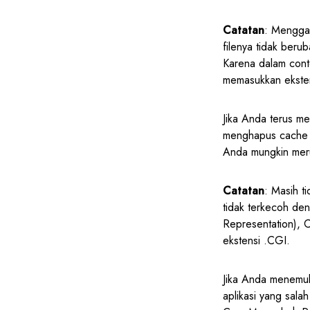
Catatan
: Menggan
filenya tidak ber
Karena dalam cont
memasukkan ekstens
Jika Anda terus me
menghapus cache b
Anda mungkin merup
Catatan
: Masih t
tidak terkecoh de
Representation), 
ekstensi .CGI.
Jika Anda menem
aplikasi yang sala