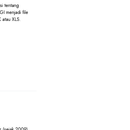
si tentang
GI menjadi file
X atau XLS.
r (sejak 2009),