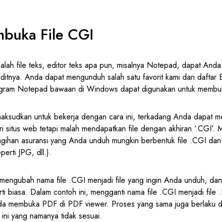
buka File CGI
alah file teks, editor teks apa pun, misalnya Notepad, dapat And
itnya. Anda dapat mengunduh salah satu favorit kami dari daftar E
rogram Notepad bawaan di Windows dapat digunakan untuk membuk
maksudkan untuk bekerja dengan cara ini, terkadang Anda dapat 
i situs web tetapi malah mendapatkan file dengan akhiran ‘.CGI’. M
tagihan asuransi yang Anda unduh mungkin berbentuk file .CGI dan
perti JPG, dll.).
mengubah nama file .CGI menjadi file yang ingin Anda unduh, da
i biasa. Dalam contoh ini, mengganti nama file .CGI menjadi file
a membuka PDF di PDF viewer. Proses yang sama juga berlaku d
ini yang namanya tidak sesuai.