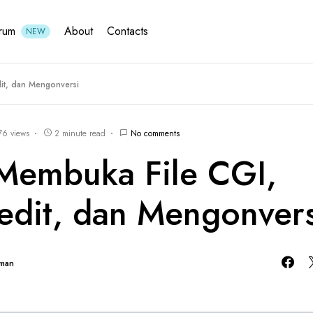
rum
About
Contacts
NEW
it, dan Mengonversi
76 views
2 minute read
No comments
Membuka File CGI,
dit, dan Mengonvers
hman