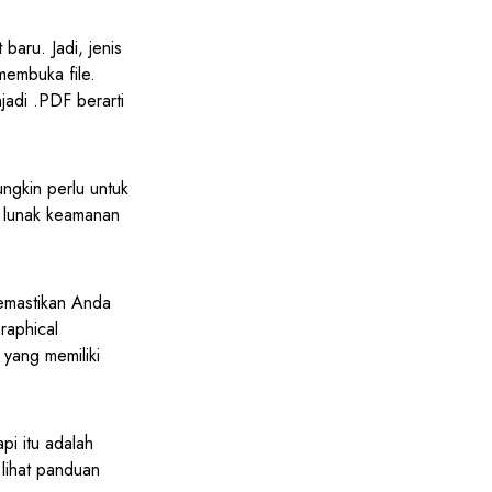
baru. Jadi, jenis
membuka file.
adi .PDF berarti
ngkin perlu untuk
t lunak keamanan
memastikan Anda
raphical
yang memiliki
i itu adalah
 lihat panduan