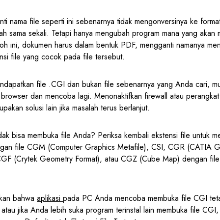
ti nama file seperti ini sebenarnya tidak mengonversinya ke format 
ubah sama sekali. Tetapi hanya mengubah program mana yang akan 
oh ini, dokumen harus dalam bentuk PDF, mengganti namanya menj
i file yang cocok pada file tersebut.
ndapatkan file .CGI dan bukan file sebenarnya yang Anda cari, mu
rowser dan mencoba lagi. Menonaktifkan firewall atau perangka
akan solusi lain jika masalah terus berlanjut.
idak bisa membuka file Anda? Periksa kembali ekstensi file untuk 
ngan file CGM (Computer Graphics Metafile), CSI, CGR (CATIA G
CGF (Crytek Geometry Format), atau CGZ (Cube Map) dengan file 
ukan bahwa
aplikasi
pada PC Anda mencoba membuka file CGI tetap
h atau jika Anda lebih suka program terinstal lain membuka file CGI,