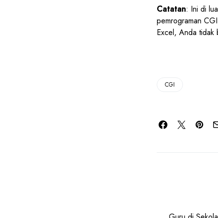
Catatan
: Ini di l
pemrograman CGI. M
Excel, Anda tidak 
CGI
Guru di Sekola