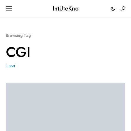
IntUteKno
Browsing Tag
CGI
1 post