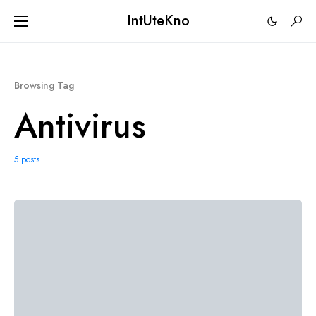
IntUteKno
Browsing Tag
Antivirus
5 posts