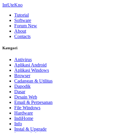
IntUteKno
Tutorial
Software
Forum
New
About
Contacts
Kategori
Antivirus
Aplikasi Android
Aplikasi Windows
Browser
Cadangan & Utilitas
Dapodik
Dasar
Desain Web
Email & Perpesanan
File Windows
Hardware
IndiHome
Info
Instal & Upgrade