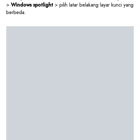
>
Windows spotlight
> pilih latar belakang layar kunci yang
berbeda.