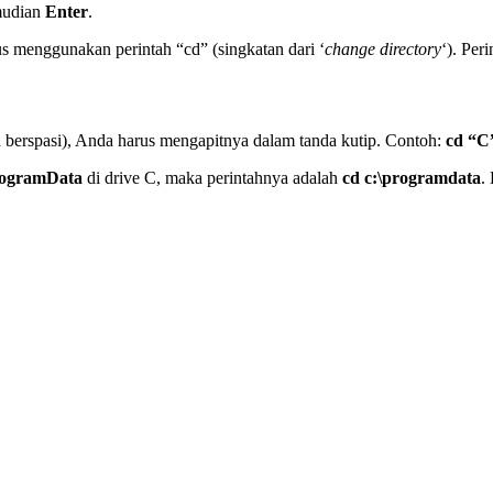
udian
Enter
.
s menggunakan perintah “cd” (singkatan dari ‘
change directory
‘). Peri
da berspasi), Anda harus mengapitnya dalam tanda kutip. Contoh:
cd “C
ogramData
di drive C, maka perintahnya adalah
cd c:\programdata
.