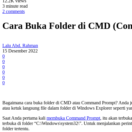
12.2K views
3 minute read
2 comments
Cara Buka Folder di CMD (C
Lalu Abd. Rahman
15 Desember 2022
0
0
0
0
0
0
Bagaimana cara buka folder di CMD atau Command Prompt? Anda juga 
atau ketuk langsung file dalam folder di Windows Explorer seperti y
Saat Anda pertama kali
membuka Command Prompt
, itu akan terb
terbuka di folder “C:\Windows\system32\”. Untuk menjalankan perint
folder tertentu.