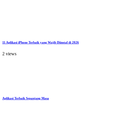
11 Aplikasi iPhone Terbaik yang Wajib Diinstal di 2026
2 views
Aplikasi Terbaik Sepanjang Masa