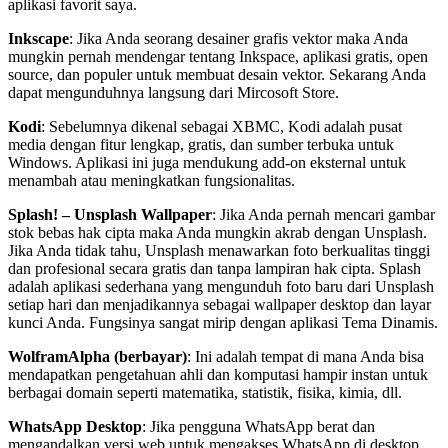
aplikasi favorit saya.
Inkscape
: Jika Anda seorang desainer grafis vektor maka Anda
mungkin pernah mendengar tentang Inkspace, aplikasi gratis, open
source, dan populer untuk membuat desain vektor. Sekarang Anda
dapat mengunduhnya langsung dari Mircosoft Store.
Kodi
: Sebelumnya dikenal sebagai XBMC, Kodi adalah pusat
media dengan fitur lengkap, gratis, dan sumber terbuka untuk
Windows. Aplikasi ini juga mendukung add-on eksternal untuk
menambah atau meningkatkan fungsionalitas.
Splash! – Unsplash Wallpaper
: Jika Anda pernah mencari gambar
stok bebas hak cipta maka Anda mungkin akrab dengan Unsplash.
Jika Anda tidak tahu, Unsplash menawarkan foto berkualitas tinggi
dan profesional secara gratis dan tanpa lampiran hak cipta. Splash
adalah aplikasi sederhana yang mengunduh foto baru dari Unsplash
setiap hari dan menjadikannya sebagai wallpaper desktop dan layar
kunci Anda. Fungsinya sangat mirip dengan aplikasi Tema Dinamis.
WolframAlpha (berbayar)
: Ini adalah tempat di mana Anda bisa
mendapatkan pengetahuan ahli dan komputasi hampir instan untuk
berbagai domain seperti matematika, statistik, fisika, kimia, dll.
WhatsApp Desktop
: Jika pengguna WhatsApp berat dan
mengandalkan versi web untuk mengakses WhatsApp di desktop,