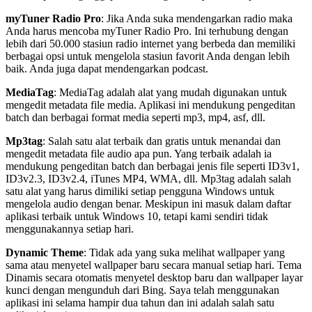
myTuner Radio Pro
: Jika Anda suka mendengarkan radio maka
Anda harus mencoba myTuner Radio Pro. Ini terhubung dengan
lebih dari 50.000 stasiun radio internet yang berbeda dan memiliki
berbagai opsi untuk mengelola stasiun favorit Anda dengan lebih
baik. Anda juga dapat mendengarkan podcast.
MediaTag
: MediaTag adalah alat yang mudah digunakan untuk
mengedit metadata file media. Aplikasi ini mendukung pengeditan
batch dan berbagai format media seperti mp3, mp4, asf, dll.
Mp3tag
: Salah satu alat terbaik dan gratis untuk menandai dan
mengedit metadata file audio apa pun. Yang terbaik adalah ia
mendukung pengeditan batch dan berbagai jenis file seperti ID3v1,
ID3v2.3, ID3v2.4, iTunes MP4, WMA, dll. Mp3tag adalah salah
satu alat yang harus dimiliki setiap pengguna Windows untuk
mengelola audio dengan benar. Meskipun ini masuk dalam daftar
aplikasi terbaik untuk Windows 10, tetapi kami sendiri tidak
menggunakannya setiap hari.
Dynamic Theme
: Tidak ada yang suka melihat wallpaper yang
sama atau menyetel wallpaper baru secara manual setiap hari. Tema
Dinamis secara otomatis menyetel desktop baru dan wallpaper layar
kunci dengan mengunduh dari Bing. Saya telah menggunakan
aplikasi ini selama hampir dua tahun dan ini adalah salah satu