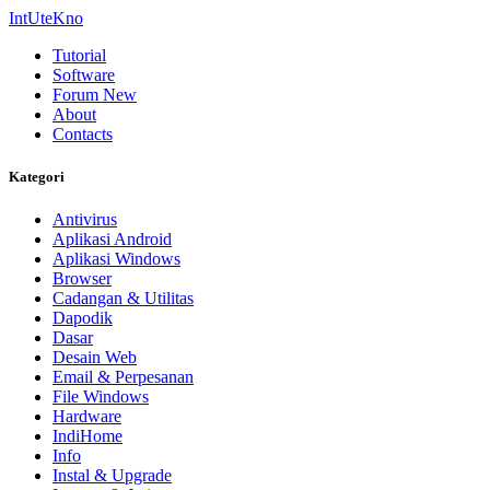
IntUteKno
Tutorial
Software
Forum
New
About
Contacts
Kategori
Antivirus
Aplikasi Android
Aplikasi Windows
Browser
Cadangan & Utilitas
Dapodik
Dasar
Desain Web
Email & Perpesanan
File Windows
Hardware
IndiHome
Info
Instal & Upgrade