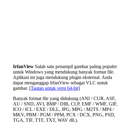
IrfanView
Salah satu penampil gambar paling populer
untuk Windows yang mendukung banyak format file.
Aplikasi ini juga mendukung plugin eksternal. Anda
dapat menganggap IrfanView sebagai VLC untuk
gambar. [
Tautan untuk versi 64-bit
]
Banyak format file yang didukung (ANI / CUR, ASF,
AU / SND, AVI, BMP / DIB, CLP, EMF / WMF, GIF,
ICO / ICL / EXE / DLL, JPG, MPG / M2TS / MP4 /
MKV, PBM / PGM / PPM, PCX / DCX, PNG, PSD,
TGA, TIF, TTF, TXT, WAV dll.).