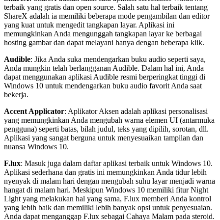
terbaik yang gratis dan open source. Salah satu hal terbaik tentang
ShareX adalah ia memiliki beberapa mode pengambilan dan editor
yang kuat untuk mengedit tangkapan layar. Aplikasi ini
memungkinkan Anda mengunggah tangkapan layar ke berbagai
hosting gambar dan dapat melayani hanya dengan beberapa klik.
Audible
: Jika Anda suka mendengarkan buku audio seperti saya,
Anda mungkin telah berlangganan Audible. Dalam hal ini, Anda
dapat menggunakan aplikasi Audible resmi berperingkat tinggi di
Windows 10 untuk mendengarkan buku audio favorit Anda saat
bekerja.
Accent Applicator
: Aplikator Aksen adalah aplikasi personalisasi
yang memungkinkan Anda mengubah warna elemen UI (antarmuka
pengguna) seperti batas, bilah judul, teks yang dipilih, sorotan, dll.
Aplikasi yang sangat berguna untuk menyesuaikan tampilan dan
nuansa Windows 10.
F.lux
: Masuk juga dalam daftar aplikasi terbaik untuk Windows 10.
Aplikasi sederhana dan gratis ini memungkinkan Anda tidur lebih
nyenyak di malam hari dengan mengubah suhu layar menjadi warna
hangat di malam hari. Meskipun Windows 10 memiliki fitur Night
Light yang melakukan hal yang sama, F.lux memberi Anda kontrol
yang lebih baik dan memiliki lebih banyak opsi untuk penyesuaian.
Anda dapat menganggap F.lux sebagai Cahaya Malam pada steroid.