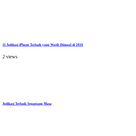
11 Aplikasi iPhone Terbaik yang Wajib Diinstal di 2026
2 views
Aplikasi Terbaik Sepanjang Masa