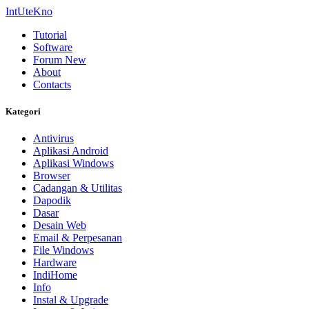
IntUteKno
Tutorial
Software
Forum
New
About
Contacts
Kategori
Antivirus
Aplikasi Android
Aplikasi Windows
Browser
Cadangan & Utilitas
Dapodik
Dasar
Desain Web
Email & Perpesanan
File Windows
Hardware
IndiHome
Info
Instal & Upgrade