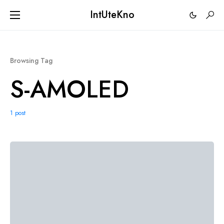
IntUteKno
Browsing Tag
S-AMOLED
1 post