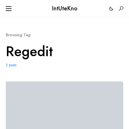
IntUteKno
Browsing Tag
Regedit
2 posts