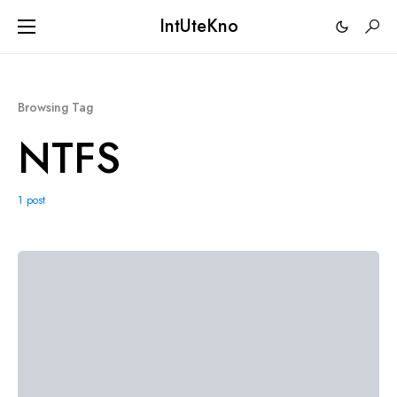
IntUteKno
Browsing Tag
NTFS
1 post