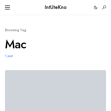
IntUteKno
Browsing Tag
Mac
1 post