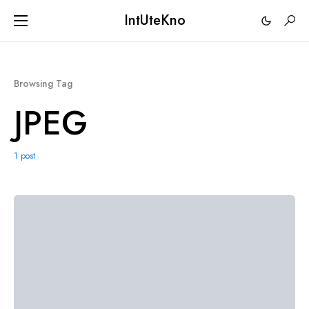
IntUteKno
Browsing Tag
JPEG
1 post