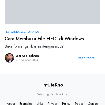
0
FILE WINDOWS
TUTORIAL
Cara Membuka File HEIC di Windows
Buka format gambar ini dengan mudah.
Lalu Abd. Rahman
Read More
3 November 2024
IntUteKno
Didukung oleh
Laluvirtual
About
Examples
Links
Privacy
Policy
Pages
Contact