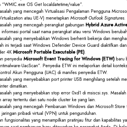
ah “WMIC.exe OS Get localdatetime/value”.
asalah yang mencegah Virtualisasi Pengalaman Pengguna Microsof
irtualization atau UE-V) menetapkan
Microsoft Outlook Signatures
.
asalah yang mencegah perangkat gabungan
Hybrid Azure Active
informasi portal saat nama perangkat atau versi Windows berubah
asalah yang menyebabkan Windows berhenti bekerja dan mengha
ah ini terjadi saat Windows Defender Device Guard diaktifkan dan 
der 4K
Microsoft Portable Executable (PE)
.
n penyedia
Microsoft Event Tracing for Windows (ETW)
baru 
ntimalware-UacScan”. Penyedia ETW ini melaporkan detail konteks
Kontrol Akun Pengguna (UAC) di manifes penyedia ETW.
asalah yang menyebabkan port printer USB menghilang setelah mem
inter dimatikan.
salah yang menyebabkan stop error 0xd1 di msiscsi.sys. Masalah in
array tertentu dari satu node cluster ke yang lain.
asalah yang mencegah Pembaruan Windows dan Microsoft Store 
i jaringan pribadi virtual (VPN) untuk pengunduhan.
fungsionalitas yang menampilkan pratinjau fitur dan kapabilitas y
ruan saat pembaruan baru ditawarkan ke perangkat Anda. Di ha