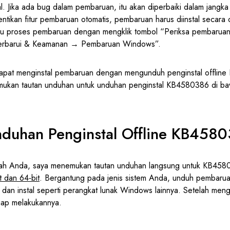
. Jika ada bug dalam pembaruan, itu akan diperbaiki dalam jangka
tikan fitur pembaruan otomatis, pembaruan harus diinstal secara ot
u proses pembaruan dengan mengklik tombol “Periksa pembarua
erbarui & Keamanan → Pembaruan Windows”.
dapat menginstal pembaruan dengan mengunduh penginstal offlin
ukan tautan unduhan untuk unduhan penginstal KB4580386 di baw
nduhan Penginstal Offline KB458
h Anda, saya menemukan tautan unduhan langsung untuk KB4580
t dan 64-bit
. Bergantung pada jenis sistem Anda, unduh pembar
i dan instal seperti perangkat lunak Windows lainnya. Setelah mengi
iap melakukannya.