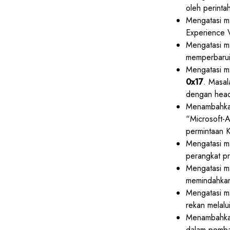
oleh perint
Mengatasi m
Experience V
Mengatasi m
memperbarui 
Mengatasi m
0x17
. Masal
dengan hea
Menambahka
“Microsoft-A
permintaan 
Mengatasi m
perangkat pr
Mengatasi ma
memindahkan 
Mengatasi m
rekan melalu
Menambahkan 
dalam pemba