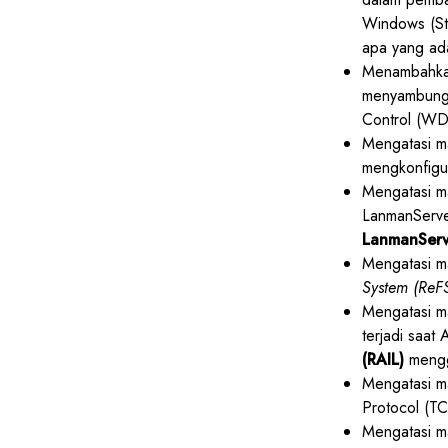
Windows (Sta
apa yang ada
Menambahkan 
menyambung 
Control (W
Mengatasi m
mengkonfigur
Mengatasi m
LanmanServer
LanmanServ
Mengatasi m
System (ReF
Mengatasi ma
terjadi saat
(RAIL)
mengg
Mengatasi ma
Protocol (TC
Mengatasi m