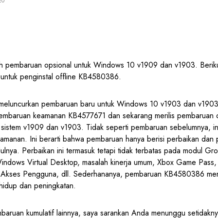
20
 pembaruan opsional untuk Windows 10 v1909 dan v1903. Berikut
untuk penginstal offline KB4580386.
meluncurkan pembaruan baru untuk Windows 10 v1903 dan v1903.
 pembaruan keamanan KB4577671 dan sekarang merilis pembaruan op
istem v1909 dan v1903. Tidak seperti pembaruan sebelumnya, in
manan. Ini berarti bahwa pembaruan hanya berisi perbaikan dan 
ya. Perbaikan ini termasuk tetapi tidak terbatas pada modul Grou
 Windows Virtual Desktop, masalah kinerja umum, Xbox Game Pass
l Akses Pengguna, dll. Sederhananya, pembaruan KB4580386 memi
 hidup dan peningkatan.
mbaruan kumulatif lainnya, saya sarankan Anda menunggu setidakn