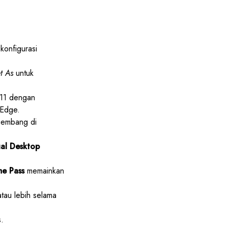
onfigurasi
et As
untuk
 11 dengan
 Edge.
gembang di
al Desktop
e Pass
memainkan
atau lebih selama
.