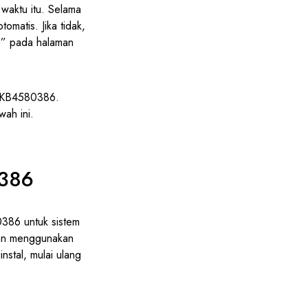
 waktu itu. Selama
omatis. Jika tidak,
n” pada halaman
e KB4580386.
ah ini.
0386
386 untuk sistem
uan menggunakan
nstal, mulai ulang