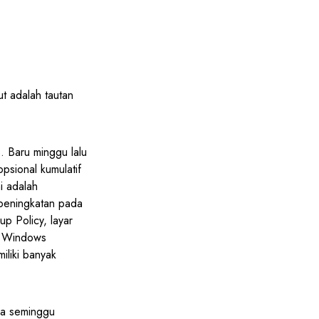
 adalah tautan
 Baru minggu lalu
sional kumulatif
i adalah
peningkatan pada
p Policy, layar
, Windows
liki banyak
ya seminggu