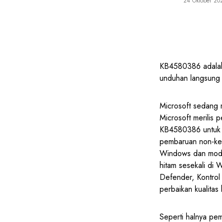
24 Oktober 20
KB4580386 adalah
unduhan langsung 
Microsoft sedang 
Microsoft merilis
KB4580386 untuk s
pembaruan non-kea
Windows dan moduln
hitam sesekali di
Defender, Kontro
perbaikan kualitas
Seperti halnya pe