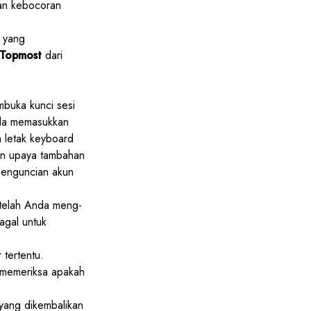
n kebocoran
 yang
Topmost
dari
mbuka kunci sesi
nda memasukkan
ta letak keyboard
lan upaya tambahan
penguncian akun
telah Anda meng-
agal untuk
tertentu.
 memeriksa apakah
yang dikembalikan