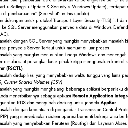
rt > Settings > Update & Security > Windows Update), terdapat o
 di pembaruan ini” (See what’s in this update).
dukungan untuk protokol Transport Layer Security (TLS) 1.1 dan 
ke SQL Server menggunakan penyedia data di Windows Defende
DAC).
asalah dengan SQL Server yang mungkin menyebabkan masalah kin
asi penyedia Server Tertaut untuk memuat di luar proses.
asalah yang mungkin menurunkan kinerja Windows dan mencegah 
 dimulai saat perangkat lunak pihak ketiga menggunakan kontrol si
er (FSCTL)
.
asalah deduplikasi yang menyebabkan waktu tunggu yang lama p
S) Cluster Shared Volumes (CSV)
.
salah yang mungkin menghalangi beberapa aplikasi berperilaku de
 Anda menerbitkannya sebagai aplikasi
Remote Application Integr
unakan RDS dan mengubah docking untuk jendela
AppBar
.
salah dengan kebuntuan di pengandar Transmission Control Protoc
PIP) yang menyebabkan sistem operasi berhenti bekerja atau ber
asalah yang menyebabkan Perutean (Routing) dan Layanan Akses 