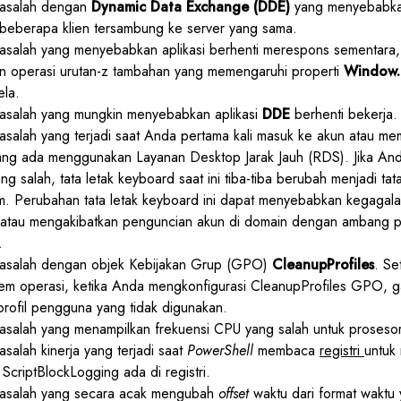
masalah dengan
Dynamic Data Exchange (DDE)
yang menyebabka
 beberapa klien tersambung ke server yang sama.
asalah yang menyebabkan aplikasi berhenti merespons sementara,
 operasi urutan-z tambahan yang memengaruhi properti
Window.
ela.
asalah yang mungkin menyebabkan aplikasi
DDE
berhenti bekerja.
salah yang terjadi saat Anda pertama kali masuk ke akun atau me
ng ada menggunakan Layanan Desktop Jarak Jauh (RDS). Jika A
ng salah, tata letak keyboard saat ini tiba-tiba berubah menjadi ta
em. Perubahan tata letak keyboard ini dapat menyebabkan kegaga
 atau mengakibatkan penguncian akun di domain dengan ambang 
.
asalah dengan objek Kebijakan Grup (GPO)
CleanupProfiles
. Se
em operasi, ketika Anda mengkonfigurasi CleanupProfiles GPO, g
rofil pengguna yang tidak digunakan.
salah yang menampilkan frekuensi CPU yang salah untuk prosesor 
salah kinerja yang terjadi saat
PowerShell
membaca
registri
untuk
i ScriptBlockLogging ada di registri.
asalah yang secara acak mengubah
offset
waktu dari format waktu 