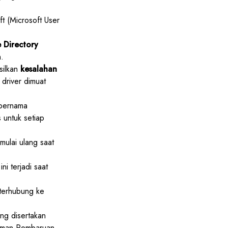
t (Microsoft User
 Directory
.
silkan
kesalahan
driver dimuat
bernama
 untuk setiap
ulai ulang saat
i terjadi saat
terhubung ke
ang disertakan
laman Pembaruan