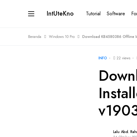
IntUteKno
Tutorial
Software
Fo
Beranda
Windows 10 Pro
Download KB4580386 Offline I
INFO
22 views
Downl
Insta
v190
Lalu Abd. Ra