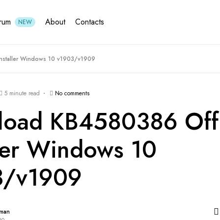
rum
About
Contacts
NEW
nstaller Windows 10 v1903/v1909
5 minute read
No comments
oad KB4580386 Offl
ller Windows 10
3/v1909
hman