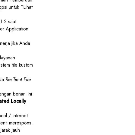
psi untuk “Lihat
1.2 saat
r Application
erja jika Anda
layanan
stem file kustom
ada
Resilient File
ngan benar. Ini
ated Locally
ol / Internet
henti merespons.
Jarak Jauh