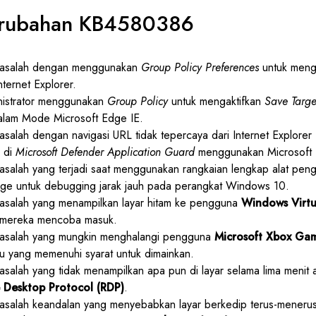
erubahan KB4580386
masalah dengan menggunakan
Group Policy Preferences
untuk mengk
nternet Explorer.
inistrator menggunakan
Group Policy
untuk mengaktifkan
Save Targ
lam Mode Microsoft Edge IE.
salah dengan navigasi URL tidak tepercaya dari Internet Explorer
 di
Microsoft Defender Application Guard
menggunakan Microsoft
asalah yang terjadi saat menggunakan rangkaian lengkap alat pen
dge untuk debugging jarak jauh pada perangkat Windows 10.
asalah yang menampilkan layar hitam ke pengguna
Windows Virtu
 mereka mencoba masuk.
asalah yang mungkin menghalangi pengguna
Microsoft Xbox Gam
u yang memenuhi syarat untuk dimainkan.
salah yang tidak menampilkan apa pun di layar selama lima menit 
 Desktop Protocol (RDP)
.
asalah keandalan yang menyebabkan layar berkedip terus-menerus