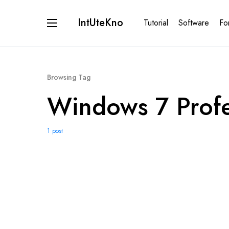
IntUteKno
Tutorial
Software
Fo
Browsing Tag
Windows 7 Profe
1 post
0