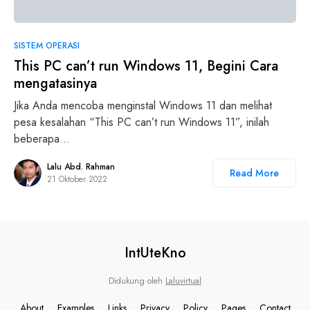
10
SISTEM OPERASI
This PC can’t run Windows 11, Begini Cara
mengatasinya
Jika Anda mencoba menginstal Windows 11 dan melihat
pesa kesalahan “This PC can’t run Windows 11”, inilah
beberapa…
Lalu Abd. Rahman
Read More
21 Oktober 2022
IntUteKno
Didukung oleh
Laluvirtual
About
Examples
Links
Privacy
Policy
Pages
Contact