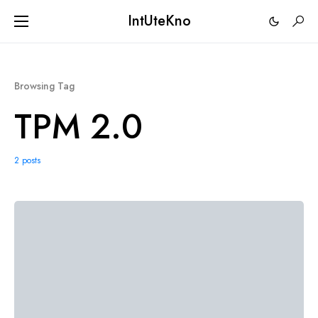
IntUteKno
Browsing Tag
TPM 2.0
2 posts