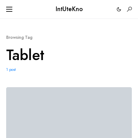
IntUteKno
Browsing Tag
Tablet
1 post