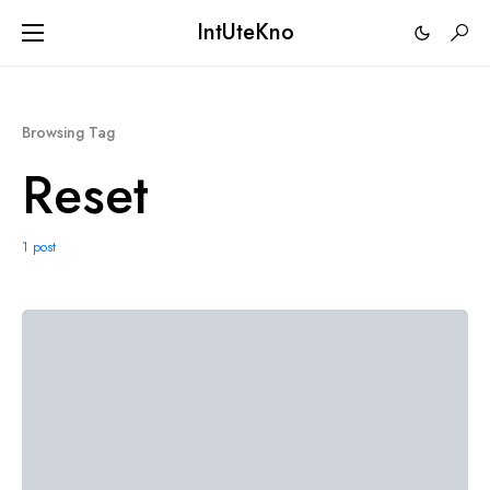
IntUteKno
Browsing Tag
Reset
1 post