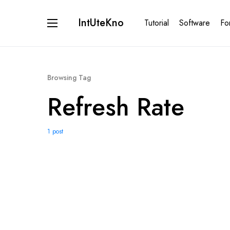
IntUteKno
Tutorial
Software
Fo
Browsing Tag
Refresh Rate
1 post
0