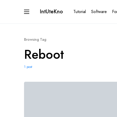
IntUteKno
Tutorial
Software
Fo
Browsing Tag
Reboot
1 post