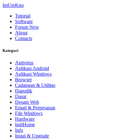
IntUteKno
Tutorial
Software
Forum
New
About
Contacts
Kategori
Antivirus
Aplikasi Android
Aplikasi Windows
Browser
Cadangan & Utilitas
Dapodik
Dasar
Desain Web
Email & Perpesanan
File Windows
Hardware
IndiHome
Info
Instal & Upgrade