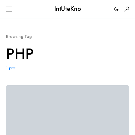
IntUteKno
Browsing Tag
PHP
1 post