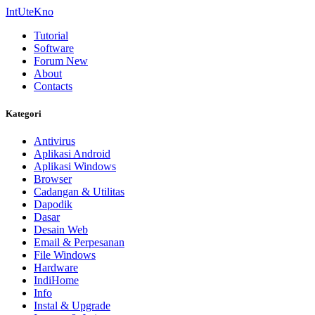
IntUteKno
Tutorial
Software
Forum
New
About
Contacts
Kategori
Antivirus
Aplikasi Android
Aplikasi Windows
Browser
Cadangan & Utilitas
Dapodik
Dasar
Desain Web
Email & Perpesanan
File Windows
Hardware
IndiHome
Info
Instal & Upgrade