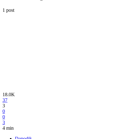
1 post
18.0K
37
3
0
0
3
4 min
Dapodik