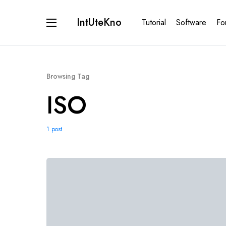
IntUteKno
Tutorial
Software
Fo
Browsing Tag
ISO
1 post