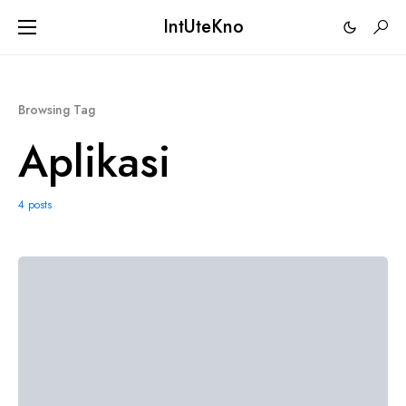
IntUteKno
Browsing Tag
Aplikasi
4 posts